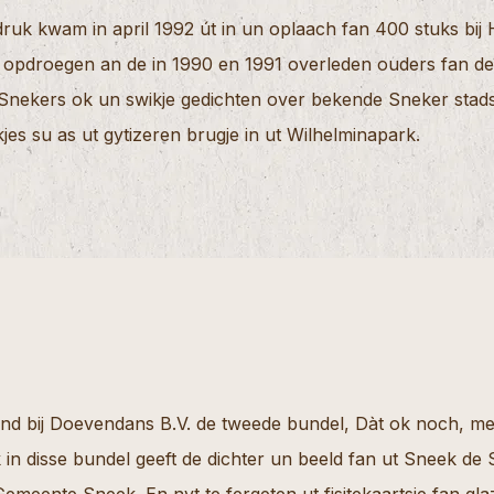
 druk kwam in april 1992 út in un oplaach fan 400 stuks bi
pdroegen an de in 1990 en 1991 overleden ouders fan de d
 Snekers ok un swikje gedichten over bekende Sneker stadsf
jes su as ut gytizeren brugje in ut Wilhelminapark.
d bij Doevendans B.V. de tweede bundel, Dàt ok noch, met
in disse bundel geeft de dichter un beeld fan ut Sneek de 