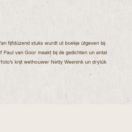
n fijfdúzend stuks wurdt ut boekje útgeven bij
f Paul van Goor maakt bij de gedichten un antal
n foto’s krijt wethouwer Netty Weenink un drylúk