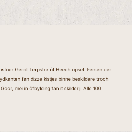
nstner Gerrit Terpstra út Heech opset. Fersen oer
dkanten fan dizze kistjes binne beskildere troch
Goor, mei in ôfbylding fan it skilderij. Alle 100