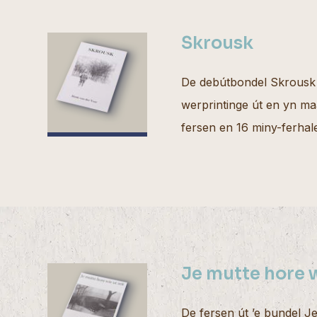
Skrousk
De debútbondel Skrousk 
werprintinge út en yn maa
fersen en 16 miny-ferhale
Je mutte hore w
De fersen út ’e bundel Je