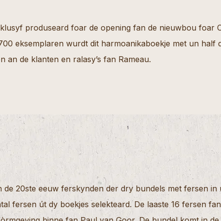
sklusyf produseard foar de opening fan de nieuwbou foar 
 700 eksemplaren wurdt dit harmoanikaboekje met un half
n an de klanten en ralasy’s fan Rameau.
an de 20ste eeuw ferskynden der dry bundels met fersen in
al fersen út dy boekjes selekteard. De laaste 16 fersen fan
òrmgeving binne fan Paul van Goor. De bundel komt in de 