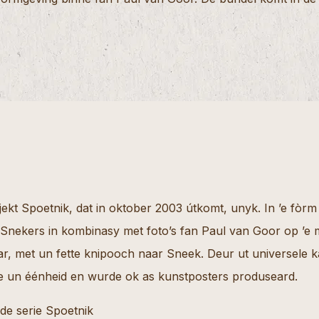
jekt Spoetnik, dat in oktober 2003 útkomt, unyk. In ’e fòr
 Snekers in kombinasy met foto’s fan Paul van Goor op ’e 
ar, met un fette knipooch naar Sneek. Deur ut universele 
me un éénheid en wurde ok as kunstposters produseard.
 de serie Spoetnik