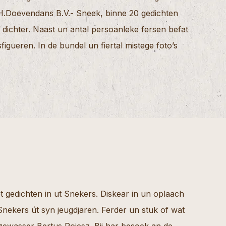
j H.Doevendans B.V.- Sneek, binne 20 gedichten
ichter. Naast un antal persoanleke fersen befat
igueren. In de bundel un fiertal mistege foto’s
 gedichten in ut Snekers. Diskear in un oplaach
Snekers út syn jeugdjaren. Ferder un stuk of wat