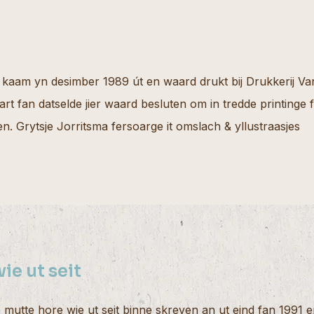
kaam yn desimber 1989 út en waard drukt bij Drukkerij Va
rt fan datselde jier waard besluten om in tredde printinge fe
n. Grytsje Jorritsma fersoarge it omslach & yllustraasjes
ie ut seit
 mutte hore wie ut seit binne skreven an ut eind fan 1991 e