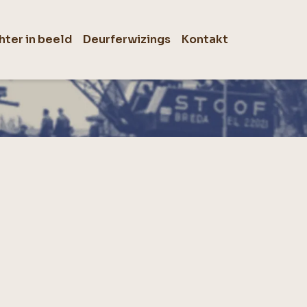
hter in beeld
Deurferwizings
Kontakt