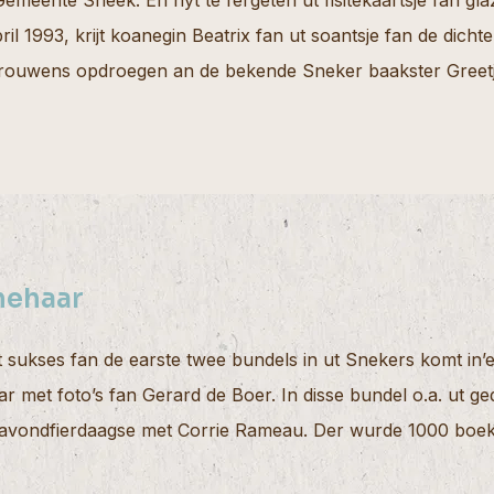
 Gemeente Sneek. En nyt te fergeten ut fisitekaartsje fan g
il 1993, krijt koanegin Beatrix fan ut soantsje fan de dic
trouwens opdroegen an de bekende Sneker baakster Greetj
nehaar
ut sukses fan de earste twee bundels in ut Snekers komt 
ar met foto’s fan Gerard de Boer. In disse bundel o.a. ut g
avondfierdaagse met Corrie Rameau. Der wurde 1000 boekje