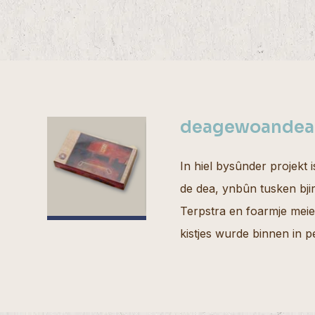
deagewoandea
In hiel bysûnder projekt
de dea, ynbûn tusken bji
Terpstra en foarmje meielko
kistjes wurde binnen in p