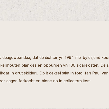
 is deagewoandea, dat de dichter yn 1994 mei byldzjend keu
rkenhouten plankjes en opburgen yn 100 sigarekisten. De sy
ar in grut skilderij. Op it deksel stiet in foto, fan Paul van 
ear dagen ferkocht en binne no in collectors item.