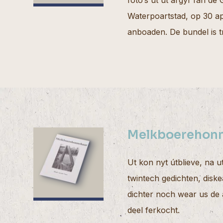
foto’s út ut argyf fan de
Waterpoartstad, op 30 apr
anboaden. De bundel is 
Melkboerehon
Ut kon nyt útblieve, na 
twintech gedichten, diske
dichter noch wear us de 
deel ferkocht.