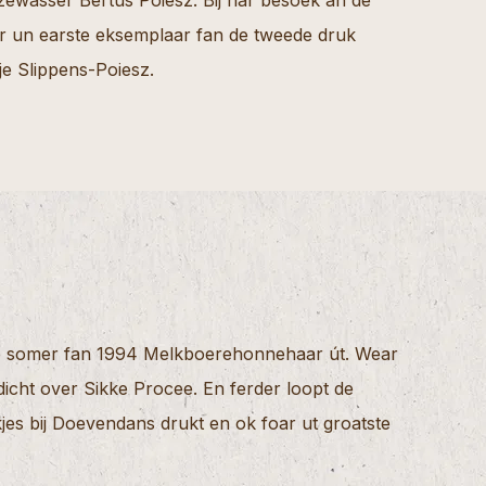
lazewasser Bertus Poiesz. Bij har besoek an de
hter un earste eksemplaar fan de tweede druk
e Slippens-Poiesz.
in’e somer fan 1994 Melkboerehonnehaar út. Wear
edicht over Sikke Procee. En ferder loopt de
s bij Doevendans drukt en ok foar ut groatste