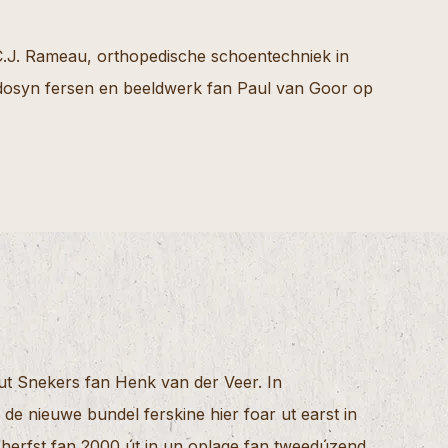
C.J. Rameau, orthopedische schoentechniek in
 dosyn fersen en beeldwerk fan Paul van Goor op
 ut Snekers fan Henk van der Veer. In
 de nieuwe bundel ferskine hier foar ut earst in
herfst fan 2000 út in un oplage fan tweedúzend