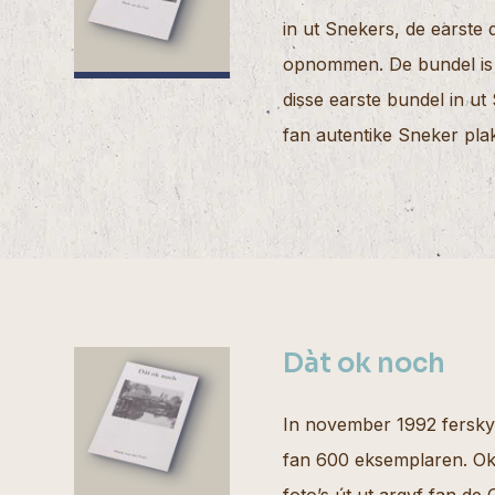
in ut Snekers, de earste
opnommen. De bundel is o
disse earste bundel in ut
fan autentike Sneker plak
Dàt ok noch
In november 1992 ferskyn
fan 600 eksemplaren. Ok 