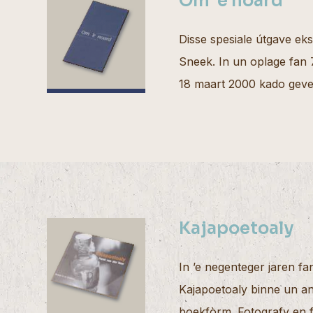
Om ’e noard
Disse spesiale útgave ek
Sneek. In un oplage fan
18 maart 2000 kado geve
Kajapoetoaly
In ’e negenteger jaren f
Kajapoetoaly binne un ant
boekfòrm. Fotografy en f