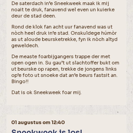
De saterdach in’e Sneekweek maak ik mij
noait te druk, fanavend wel even un kuierke
deur de stad deen.
Rond de klok fan acht uur fanavend was ut
nòch heel druk in’e stad. Onskuldege húmòr
as ut aloude beursketrekke, fyn ik nòch altyd
geweldech.
De measte foarbijgangers trappe der met
open ogen in. Su gau’t ut slachtoffer bukt om
ut beurske op rapen, trekke de jongens links
op’e foto ut snoeke dat an’e beurs fastsit an.
Bingo!!
Dat is ok Sneekweek foar mij.
01 augustus om 12:40
Sneekweek is los!