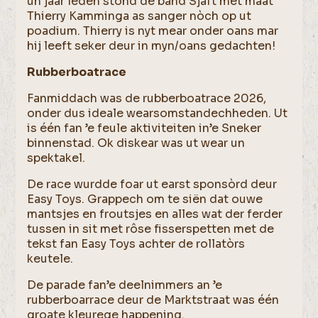
un jaar leden stond de band Sjaft met maat
Thierry Kamminga as sanger nòch op ut
poadium. Thierry is nyt mear onder oans mar
hij leeft seker deur in myn/oans gedachten!
Rubberboatrace
Fanmiddach was de rubberboatrace 2026,
onder dus ideale wearsomstandechheden. Ut
is één fan ’e feule aktiviteiten in’e Sneker
binnenstad. Ok diskear was ut wear un
spektakel.
De race wurdde foar ut earst sponsòrd deur
Easy Toys. Grappech om te siën dat ouwe
mantsjes en froutsjes en alles wat der ferder
tussen in sit met rôse fisserspetten met de
tekst fan Easy Toys achter de rollatòrs
keutele.
De parade fan’e deelnimmers an ’e
rubberboarrace deur de Marktstraat was één
groate kleurege happening.