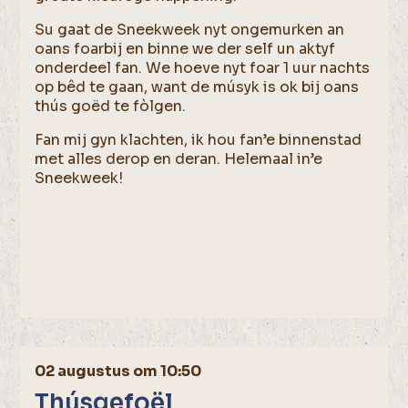
Su gaat de Sneekweek nyt ongemurken an
oans foarbij en binne we der self un aktyf
onderdeel fan. We hoeve nyt foar 1 uur nachts
op bêd te gaan, want de músyk is ok bij oans
thús goëd te fòlgen.
Fan mij gyn klachten, ik hou fan’e binnenstad
met alles derop en deran. Helemaal in’e
Sneekweek!
02 augustus om 10:50
Thúsgefoël