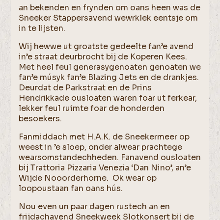
an bekenden en frynden om oans heen was de
Sneeker Stappersavend wewrklek eentsje om
in te lijsten.
Wij hewwe ut groatste gedeelte fan’e avend
in’e straat deurbrocht bij de Koperen Kees.
Met heel feul generasygenoaten genoaten we
fan’e músyk fan’e Blazing Jets en de drankjes.
Deurdat de Parkstraat en de Prins
Hendrikkade ousloaten waren foar ut ferkear,
lekker feul ruimte foar de honderden
besoekers.
Fanmiddach met H.A.K. de Sneekermeer op
weest in ’e sloep, onder alwear prachtege
wearsomstandechheden. Fanavend ousloaten
bij Trattoria Pizzaria Venezia ‘Dan Nino’, an’e
Wijde Nooorderhorne. Ok wear op
loopoustaan fan oans hús.
Nou even un paar dagen rustech an en
frijdachavend Sneekweek Slotkonsert bij de