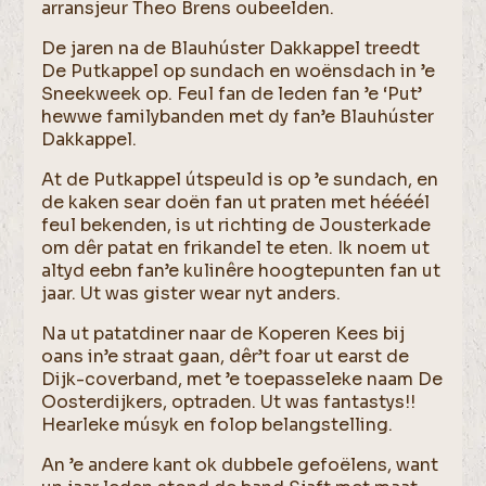
arransjeur Theo Brens oubeelden.
De jaren na de Blauhúster Dakkappel treedt
De Putkappel op sundach en woënsdach in ’e
Sneekweek op. Feul fan de leden fan ’e ‘Put’
hewwe familybanden met dy fan’e Blauhúster
Dakkappel.
At de Putkappel útspeuld is op ’e sundach, en
de kaken sear doën fan ut praten met héééél
feul bekenden, is ut richting de Jousterkade
om dêr patat en frikandel te eten. Ik noem ut
altyd eebn fan’e kulinêre hoogtepunten fan ut
jaar. Ut was gister wear nyt anders.
Na ut patatdiner naar de Koperen Kees bij
oans in’e straat gaan, dêr’t foar ut earst de
Dijk-coverband, met ’e toepasseleke naam De
Oosterdijkers, optraden. Ut was fantastys!!
Hearleke músyk en folop belangstelling.
An ’e andere kant ok dubbele gefoëlens, want