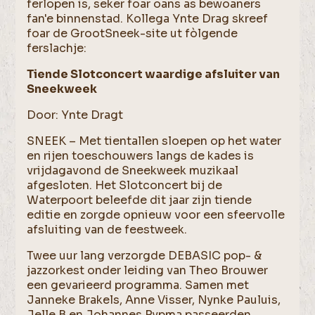
ferlopen is, seker foar oans as bewoaners
fan'e binnenstad. Kollega Ynte Drag skreef
foar de GrootSneek-site ut fòlgende
ferslachje:
Tiende Slotconcert waardige afsluiter van
Sneekweek
Door: Ynte Dragt
SNEEK – Met tientallen sloepen op het water
en rijen toeschouwers langs de kades is
vrijdagavond de Sneekweek muzikaal
afgesloten. Het Slotconcert bij de
Waterpoort beleefde dit jaar zijn tiende
editie en zorgde opnieuw voor een sfeervolle
afsluiting van de feestweek.
Twee uur lang verzorgde DEBASIC pop- &
jazzorkest onder leiding van Theo Brouwer
een gevarieerd programma. Samen met
Janneke Brakels, Anne Visser, Nynke Pauluis,
Jelle B en Johannes Rypma passeerden