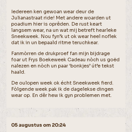
Iedereen ken gewoan wear deur de
Julianastraat ride! Met andere woarden ut
poadium hier is oprêden. De rust keart
langsem wear, na un wat mij betreft hearleke
Sneekweek. Nou fyn’k ut ok wear heel noflek
dat ik in un bepaald ritme teruchkear.
Fanmòrren de drukproef fan mijn bijdrage
foar ut Frys Boekeweek Cadeau nòch us goëd
nalezen en nòch un paar ‘bonkjes’ út’e tekst
haald.
De oulopen week ok écht Sneekweek fierd.
Fòlgende week pak ik de dagelekse dingen
wear op. En dêr hew ik gyn problemen met.
05 augustus om 20:24