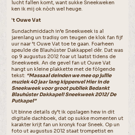
lucht fallen komt, want sukke Sneekweken
ken ik mij ok nòch wel heuge.
’t Ouwe Vat
Sundachmiddach in’e Sneekweek is al
jarenlang un tradisy om teugen de klok fan fijf
uur naar ’t Ouwe Vat toe te gaan. Foarheen
speulde de Blauhúster Dakkappel dêr. Dat was
op 9 augustus 2012 foar ut laatst tidens de
Sneekweek. An de gevel fan ut Ouwe Vat
hangt un kleine plakkette met de fòlgende
tekst:
“Massaal deinden we mee op jullie
muziek 40 jaar lang kippenvel Hier in de
Sneekweek voor groot publiek Bedankt
Blauhúster Dakkapel! Sneekweek 2012/ De
Putkapel”
Ut binne details dy’t ik opslagen hew in dit
digitale dachboek, dat op sukke momenten ut
karakter krijt fan un kronyk foar Sneek. Op un
foto ut augustus 2012 staat trompetist en