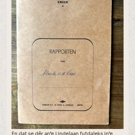
En dat se dêr an’e Lindelaan futdaleks in’e