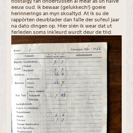
nostalgy fan ondertussen al mear as un halve
eeuw oud. Ik bewaar (gelukkech!) goeie
herinnerings an myn skoaltyd. At ik su de
rappòrten deurblader dan falle der sufeul jaar
na dato dingen op. Hier siën ik wear dat ut
ferleden soms inkleurd wurdt deur de tiid.