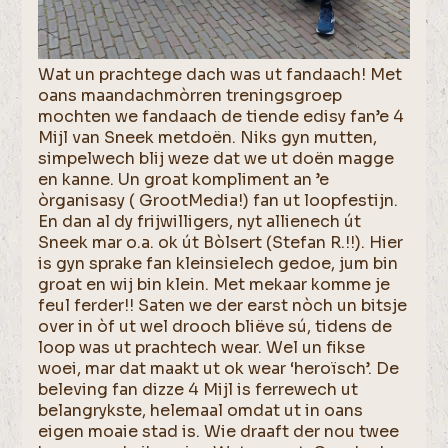
Wat un prachtege dach was ut fandaach! Met
oans maandachmòrren treningsgroep
mochten we fandaach de tiende edisy fan’e 4
Mijl van Sneek metdoën. Niks gyn mutten,
simpelwech blij weze dat we ut doën magge
en kanne. Un groat kompliment an ’e
òrganisasy ( GrootMedia!) fan ut loopfestijn.
En dan al dy frijwilligers, nyt allienech út
Sneek mar o.a. ok út Bòlsert (Stefan R.!!). Hier
is gyn sprake fan kleinsielech gedoe, jum bin
groat en wij bin klein. Met mekaar komme je
feul ferder!! Saten we der earst nòch un bitsje
over in òf ut wel drooch bliëve sú, tidens de
loop was ut prachtech wear. Wel un fikse
woei, mar dat maakt ut ok wear ‘heroïsch’. De
beleving fan dizze 4 Mijl is ferrewech ut
belangrykste, helemaal omdat ut in oans
eigen moaie stad is. Wie draaft der nou twee