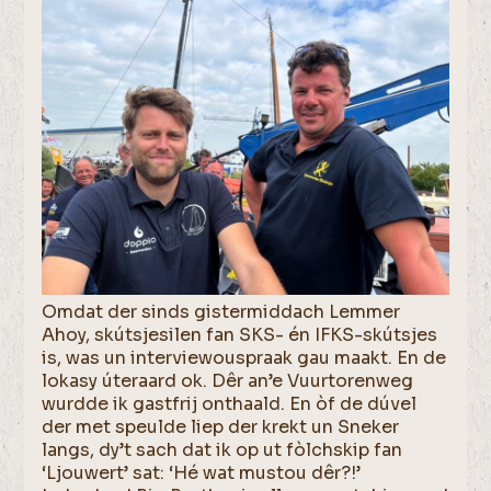
Omdat der sinds gistermiddach Lemmer
Ahoy, skútsjesilen fan SKS- én IFKS-skútsjes
is, was un interviewouspraak gau maakt. En de
lokasy úteraard ok. Dêr an’e Vuurtorenweg
wurdde ik gastfrij onthaald. En òf de dúvel
der met speulde liep der krekt un Sneker
langs, dy’t sach dat ik op ut fòlchskip fan
‘Ljouwert’ sat: ‘Hé wat mustou dêr?!’