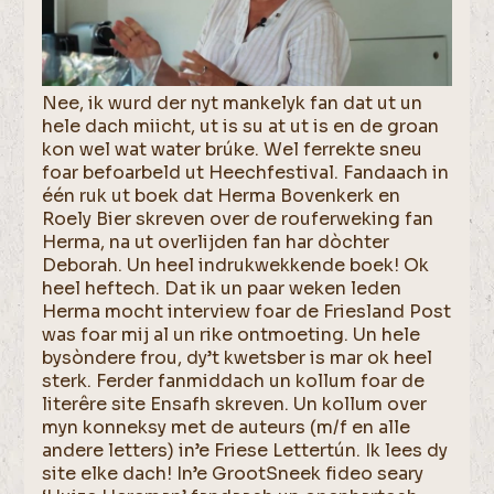
Nee, ik wurd der nyt mankelyk fan dat ut un
hele dach miicht, ut is su at ut is en de groan
kon wel wat water brúke. Wel ferrekte sneu
foar befoarbeld ut Heechfestival. Fandaach in
één ruk ut boek dat Herma Bovenkerk en
Roely Bier skreven over de rouferweking fan
Herma, na ut overlijden fan har dòchter
Deborah. Un heel indrukwekkende boek! Ok
heel heftech. Dat ik un paar weken leden
Herma mocht interview foar de Friesland Post
was foar mij al un rike ontmoeting. Un hele
bysòndere frou, dy’t kwetsber is mar ok heel
sterk. Ferder fanmiddach un kollum foar de
literêre site Ensafh skreven. Un kollum over
myn konneksy met de auteurs (m/f en alle
andere letters) in’e Friese Lettertún. Ik lees dy
site elke dach! In’e GrootSneek fideo seary