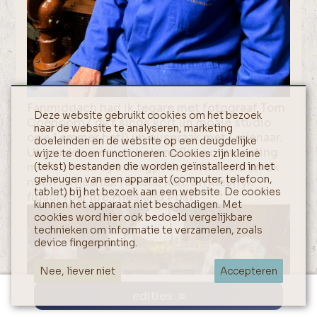
Fanmiddach had ik tegare met fotograaf Tom
Deze website gebruikt cookies om het bezoek
Coehoorn ( dy't sinds kòrt un moaie studio
naar de website te analyseren, marketing
op'e Lemmer het!) un ouspraak met Leijenaar.
doeleinden en de website op een deugdelijke
Ut wurdde wear un hele nòfleke ontmoeting
wijze te doen functioneren. Cookies zijn kleine
(tekst) bestanden die worden geïnstalleerd in het
met un Fries dy't um gyn dach ferfeeld en ok
geheugen van een apparaat (computer, telefoon,
nòch us hearlek fertelle kan. Un kleurryk
tablet) bij het bezoek aan een website. De cookies
figuur foar in'e Friesland Post!
kunnen het apparaat niet beschadigen. Met
cookies word hier ook bedoeld vergelijkbare
technieken om informatie te verzamelen, zoals
device fingerprinting.
Nee, liever niet
Accepteren
edities