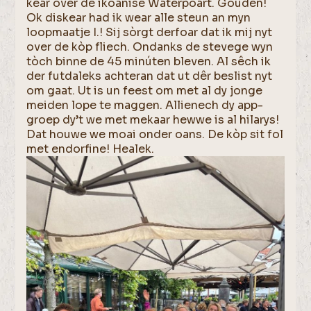
kear over de ikoanise Waterpoart. Gouden!
Ok diskear had ik wear alle steun an myn
loopmaatje I.! Sij sòrgt derfoar dat ik mij nyt
over de kòp fliech. Ondanks de stevege wyn
tòch binne de 45 minúten bleven. Al sêch ik
der futdaleks achteran dat ut dêr beslist nyt
om gaat. Ut is un feest om met al dy jonge
meiden lope te maggen. Allienech dy app-
groep dy’t we met mekaar hewwe is al hilarys!
Dat houwe we moai onder oans. De kòp sit fol
met endorfine! Healek.