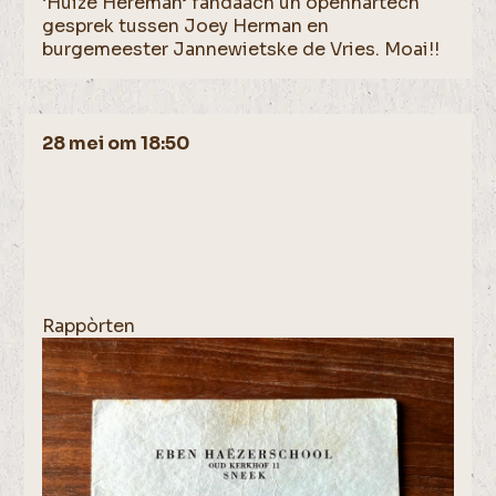
‘Huize Hereman’ fandaach un openhartech
gesprek tussen Joey Herman en
burgemeester Jannewietske de Vries. Moai!!
28 mei om 18:50
Rappòrten