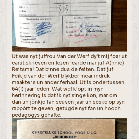
Ut was nyt juffrou Van der Werf dy’t mij foar ut
earst skriëven en lezen learde mar juf A(nnie)
Reitsma! Dat binne dus de feiten. Dat juf
Feikje van der Werf blykber mear indruk
maakte is un ander ferhaal. Ut is ondertussen
64(!) jaar leden. Wat wel klopt in myn
herinnering is dat ik nyt singe kon, mar om
dan un jònkje fan seuven jaar un seske op syn
rappòrt te geven, getúgde nyt fan un hooch
pedagogys gehalte.