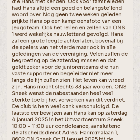
die Hans niet kenden. Ook voor familieleden
had Hans altijd een goed en belangstellend
woord over. Nog geen twee weken geleden
prijkte Hans op een kampioensfoto van een
jeugdteam. Ook het reilen en zeilen van ONS
1 werd wekelijks nauwlettend gevolgd. Hans
zal een grote leegte achterlaten, bovenal bij
de spelers van het vierde maar ook in alle
geledingen van de vereniging. Velen zullen de
begroeting op de zaterdag missen en dat
geldt zeker voor de juniorenteams die hun
vaste supporter en begeleider niet meer
langs de lijn zullen zien. Het leven kan wreed
zijn. Hans mocht slechts 33 jaar worden. ONS
Sneek wenst de nabestaanden heel veel
sterkte toe bij het verwerken van dit verdriet.
De club is hem veel dank verschuldigd. De
laatste eer bewijzen aan Hans kan op zaterdag
4 januari 2025 in het Uitvaartcentrum Sneek.
10:00 – 11:00 uur condoleance, aansluitend
de afscheidsdienst Adres: Harinxmalaan 1,
8602 CN Sneek Op 11 januari 2025 bij de