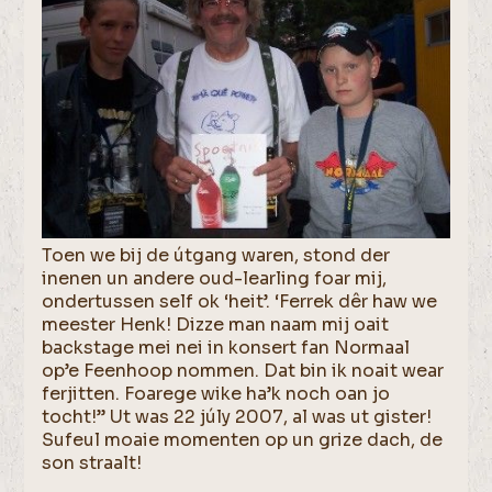
Toen we bij de útgang waren, stond der
inenen un andere oud-learling foar mij,
ondertussen self ok ‘heit’. ‘Ferrek dêr haw we
meester Henk! Dizze man naam mij oait
backstage mei nei in konsert fan Normaal
op’e Feenhoop nommen. Dat bin ik noait wear
ferjitten. Foarege wike ha’k noch oan jo
tocht!” Ut was 22 júly 2007, al was ut gister!
Sufeul moaie momenten op un grize dach, de
son straalt!