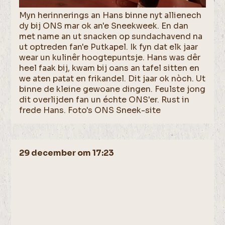
Myn herinnerings an Hans binne nyt allienech
dy bij ONS mar ok an'e Sneekweek. En dan
met name an ut snacken op sundachavend na
ut optreden fan'e Putkapel. Ik fyn dat elk jaar
wear un kulinêr hoogtepuntsje. Hans was dêr
heel faak bij, kwam bij oans an tafel sitten en
we aten patat en frikandel. Dit jaar ok nòch. Ut
binne de kleine gewoane dingen. Feulste jong
dit overlijden fan un échte ONS'er. Rust in
frede Hans. Foto's ONS Sneek-site
29 december om 17:23