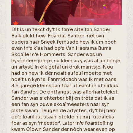
Dit is un tekst dy’t ik fan’e site fan Sander
Balk plukt hew. Foardat Sander met syn
ouders naar Sneek ferhúsde hew ik um nòch
even in’e klas had op’e Van Haersma Buma
Skoalle in’e Hommerts. Sander was un
bysòndere jonge, su klein as y was al un bitsje
un artyst. In elk gefal un druk mantsje. Nou
had en hew ik dêr noait sufeul moeite met
hoe’t un kyn is. Fanmiddach was ik met oans
3.5-jarege kleinsoan foar ut earst in ut sirkus
fan Sander. De ontfangst was allerhartelekst.
Sander was sichterber blij en tròts dat ik as
een fan syn ouwe skoalmeesters naar syn
piste kwam. Teugen de artysten, dy’t bij hem
op’e loanlijst staan, stelde hij mij futdaleks
foar as syn ‘meester’. Later in’e foarstelling
kwam Clown Sander der nòch wear even op