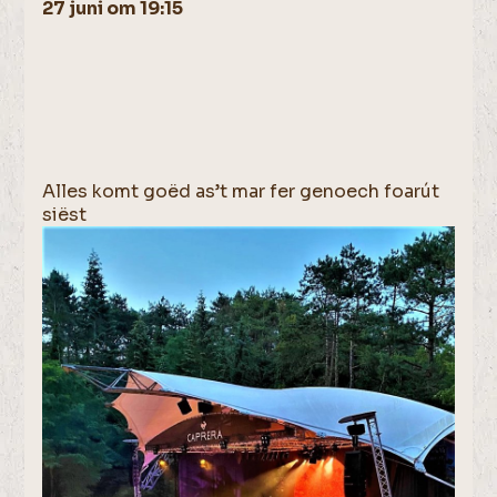
27 juni om 19:15
Alles komt goëd as’t mar fer genoech foarút
siëst