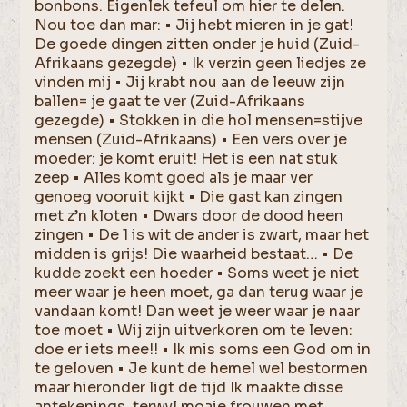
bonbons. Eigenlek tefeul om hier te delen.
Nou toe dan mar: • Jij hebt mieren in je gat!
De goede dingen zitten onder je huid (Zuid-
Afrikaans gezegde) • Ik verzin geen liedjes ze
vinden mij • Jij krabt nou aan de leeuw zijn
ballen= je gaat te ver (Zuid-Afrikaans
gezegde) • Stokken in die hol mensen=stijve
mensen (Zuid-Afrikaans) • Een vers over je
moeder: je komt eruit! Het is een nat stuk
zeep • Alles komt goed als je maar ver
genoeg vooruit kijkt • Die gast kan zingen
met z’n kloten • Dwars door de dood heen
zingen • De 1 is wit de ander is zwart, maar het
midden is grijs! Die waarheid bestaat… • De
kudde zoekt een hoeder • Soms weet je niet
meer waar je heen moet, ga dan terug waar je
vandaan komt! Dan weet je weer waar je naar
toe moet • Wij zijn uitverkoren om te leven:
doe er iets mee!! • Ik mis soms een God om in
te geloven • Je kunt de hemel wel bestormen
maar hieronder ligt de tijd Ik maakte disse
antekenings, terwyl moaie frouwen met