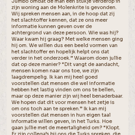
Jumbo omdat de man een stukje verderop in
zijn woning aan de Molenkrite is gevonden.
Wij spreken mensen aan, in de hoop dat zij
het slachtoffer kennen, dat ze ons meer
informatie kunnen geven over de
achtergrond van deze persoon. Wie was hij?
Waar kwam hij graag? Met welke mensen ging
hij om. We willen dus een beeld vormen van
het slachtoffer en hopelijk helpt ons dat
verder in het onderzoek.” Waarom doen jullie
dat op deze manier? “Dit vangt de aandacht,
mensen komen naar ons toe, we zijn
laagdrempelig. Ik kan mij heel goed
voorstellen dat mensen die wel informatie
hebben het lastig vinden om ons te bellen,
maar op deze manier zijn wij heel benaderbaar.
We hopen dat dit voor mensen het zetje is
om ons toch aan te spreken.” Ik kan mij
voorstellen dat mensen in hun eigen taal
informatie willen geven, in het Turks. Hoe
gaan jullie met de meertaligheid om? “Klopt.
Er zijn collega’s bij ons die Turks spreken, die