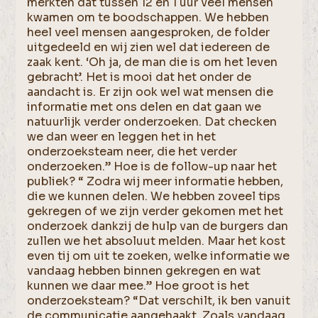
merkten dat tussen 12 en 1 uur veel mensen
kwamen om te boodschappen. We hebben
heel veel mensen aangesproken, de folder
uitgedeeld en wij zien wel dat iedereen de
zaak kent. ‘Oh ja, de man die is om het leven
gebracht’. Het is mooi dat het onder de
aandacht is. Er zijn ook wel wat mensen die
informatie met ons delen en dat gaan we
natuurlijk verder onderzoeken. Dat checken
we dan weer en leggen het in het
onderzoeksteam neer, die het verder
onderzoeken.” Hoe is de follow-up naar het
publiek? “ Zodra wij meer informatie hebben,
die we kunnen delen. We hebben zoveel tips
gekregen of we zijn verder gekomen met het
onderzoek dankzij de hulp van de burgers dan
zullen we het absoluut melden. Maar het kost
even tij om uit te zoeken, welke informatie we
vandaag hebben binnen gekregen en wat
kunnen we daar mee.” Hoe groot is het
onderzoeksteam? “Dat verschilt, ik ben vanuit
de communicatie aangehaakt. Zoals vandaag