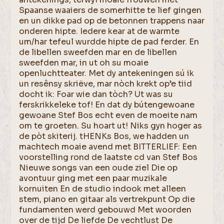
Spaanse waaiers de somerhitte te lief gingen
en un dikke pad op de betonnen trappens naar
onderen hipte. Iedere kear at de warmte
um/har tefeul wurdde hipte de pad ferder. En
de libellen sweefden mar en de libellen
sweefden mar, in ut oh su moaie
openluchtteater. Met dy antekeningen sú ik
un resênsy skriëve, mar nòch krekt op’e tiid
docht ik: Foar wie dan tòch? Ut was su
ferskrikkeleke tof! En dat dy bútengewoane
gewoane Stef Bos echt even de moeite nam
om te groeten. Su hoart ut! Niks gyn hoger as
de pòt skiterij. tHENKs Bos, we hadden un
machtech moaie avend met BITTERLIEF: Een
voorstelling rond de laatste cd van Stef Bos
Nieuwe songs van een oude ziel Die op
avontuur ging met een paar muzikale
kornuiten En de studio indook met alleen
stem, piano en gitaar als vertrekpunt Op die
fundamenten werd gebouwd Met woorden
over de tijd De liefde De vechtlust De