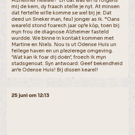
Alzheimer hewwe?’ En dat was en is fòlgens
mij de kern, dy fraach stelle je nyt. At minsen
dat fertelle wille komme se wel bij je. Dat
deed un Sneker man, feul jonger as ik. “Oans
weareld stond foarech jaar op’e kòp, toen bij
myn frou de diagnose Alzheimer fasteld
wurdde. We binne in kontakt kommen met
Martine en Niels. Nou is ut Odense Huis un
feilege haven en un plezierege omgeving.
‘Wat kan ik foar dij doën’, froech ik myn
stadsgenoat. Syn antwoard: Geef bekendheid
an’e Odense Huis! Bij dissen kearel!
25 juni om 12:13