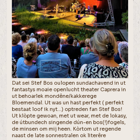
Dat sei Stef Bos oulopen sundachavend in ut
fantastys moaie openlucht theater Caprera in
ut behoarlek mondêne/kakkerege
Bloemendal. Ut was un hast perfekt ( perfekt
bestaat loof ik nyt…) optreden fan Stef Bos!
Ut klòpte gewoan, met ut wear, met de lokasy,
de útbundech singende dún-en bos(!)fogels,
de minsen om mij heen. Kòrtom ut regende
naast de late sonnestralen ok literêre