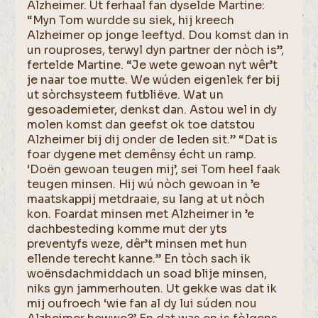
Alzheimer. Ut ferhaal fan dyselde Martine:
“Myn Tom wurdde su siek, hij kreech
Alzheimer op jonge leeftyd. Dou komst dan in
un rouproses, terwyl dyn partner der nòch is”,
fertelde Martine. “Je wete gewoan nyt wêr’t
je naar toe mutte. We wúden eigenlek fer bij
ut sòrchsysteem futbliëve. Wat un
gesoademieter, denkst dan. Astou wel in dy
molen komst dan geefst ok toe datstou
Alzheimer bij dij onder de leden sit.” “Dat is
foar dygene met demênsy écht un ramp.
‘Doën gewoan teugen mij’, sei Tom heel faak
teugen minsen. Hij wú nòch gewoan in ’e
maatskappij metdraaie, su lang at ut nòch
kon. Foardat minsen met Alzheimer in ’e
dachbesteding komme mut der yts
preventyfs weze, dêr’t minsen met hun
ellende terecht kanne.” En tòch sach ik
woënsdachmiddach un soad blije minsen,
niks gyn jammerhouten. Ut gekke was dat ik
mij oufroech ‘wie fan al dy lui súden nou