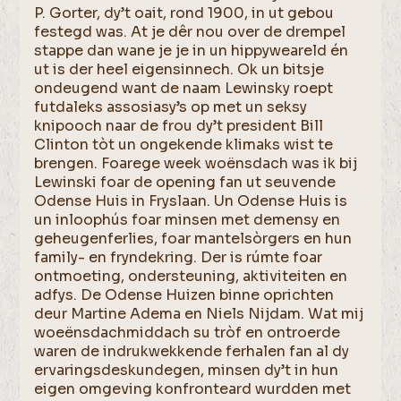
P. Gorter, dy’t oait, rond 1900, in ut gebou
festegd was. At je dêr nou over de drempel
stappe dan wane je je in un hippyweareld én
ut is der heel eigensinnech. Ok un bitsje
ondeugend want de naam Lewinsky roept
futdaleks assosiasy’s op met un seksy
knipooch naar de frou dy’t president Bill
Clinton tòt un ongekende klimaks wist te
brengen. Foarege week woënsdach was ik bij
Lewinski foar de opening fan ut seuvende
Odense Huis in Fryslaan. Un Odense Huis is
un inloophús foar minsen met demensy en
geheugenferlies, foar mantelsòrgers en hun
family- en fryndekring. Der is rúmte foar
ontmoeting, ondersteuning, aktiviteiten en
adfys. De Odense Huizen binne oprichten
deur Martine Adema en Niels Nijdam. Wat mij
woeënsdachmiddach su tròf en ontroerde
waren de indrukwekkende ferhalen fan al dy
ervaringsdeskundegen, minsen dy’t in hun
eigen omgeving konfronteard wurdden met