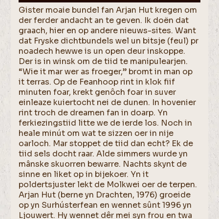
Gister moaie bundel fan Arjan Hut kregen om
der ferder andacht an te geven. Ik doën dat
graach, hier en op andere nieuws-sites. Want
dat Fryske dichtbundels wel un bitsje (feul) pr
noadech hewwe is un open deur inskoppe.
Der is in winsk om de tiid te manipulearjen.
“Wie it mar wer as froeger,” bromt in man op
it terras. Op de Feanhoop rint in klok fiif
minuten foar, krekt genôch foar in suver
einleaze kuiertocht nei de dunen. In hovenier
rint troch de dreamen fan in doarp. Yn
ferkiezingstiid litte we de ierde los. Noch in
heale minút om wat te sizzen oer in nije
oarloch. Mar stoppet de tiid dan echt? Ek de
tiid sels docht raar. Alde simmers wurde yn
mânske skuorren bewarre. Nachts skynt de
sinne en liket op in bijekoer. Yn it
poldertsjuster lekt de Molkwei oer de terpen.
Arjan Hut (berne yn Drachten, 1976) groeide
op yn Surhústerfean en wennet sûnt 1996 yn
Ljouwert. Hy wennet dêr mei syn frou en twa