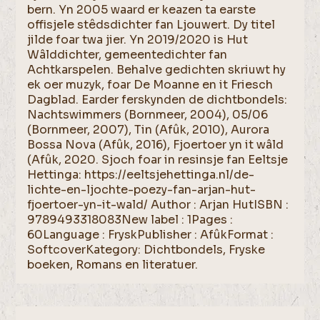
bern. Yn 2005 waard er keazen ta earste
offisjele stêdsdichter fan Ljouwert. Dy titel
jilde foar twa jier. Yn 2019/2020 is Hut
Wâlddichter, gemeentedichter fan
Achtkarspelen. Behalve gedichten skriuwt hy
ek oer muzyk, foar De Moanne en it Friesch
Dagblad. Earder ferskynden de dichtbondels:
Nachtswimmers (Bornmeer, 2004), 05/06
(Bornmeer, 2007), Tin (Afûk, 2010), Aurora
Bossa Nova (Afûk, 2016), Fjoertoer yn it wâld
(Afûk, 2020. Sjoch foar in resinsje fan Eeltsje
Hettinga: https://eeltsjehettinga.nl/de-
lichte-en-ljochte-poezy-fan-arjan-hut-
fjoertoer-yn-it-wald/ Author : Arjan HutISBN :
9789493318083New label : 1Pages :
60Language : FryskPublisher : AfûkFormat :
SoftcoverKategory: Dichtbondels, Fryske
boeken, Romans en literatuer.