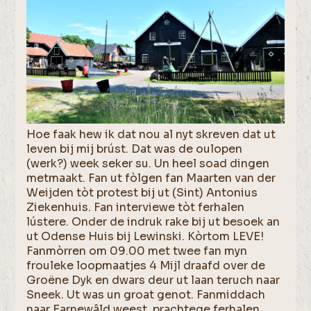
Hoe faak hew ik dat nou al nyt skreven dat ut
leven bij mij brúst. Dat was de oulopen
(werk?) week seker su. Un heel soad dingen
metmaakt. Fan ut fòlgen fan Maarten van der
Weijden tòt protest bij ut (Sint) Antonius
Ziekenhuis. Fan interviewe tòt ferhalen
lústere. Onder de indruk rake bij ut besoek an
ut Odense Huis bij Lewinski. Kòrtom LEVE!
Fanmòrren om 09.00 met twee fan myn
frouleke loopmaatjes 4 Mijl draafd over de
Groëne Dyk en dwars deur ut laan teruch naar
Sneek. Ut was un groat genot. Fanmiddach
naar Earnewâld weest, prachtege ferhalen