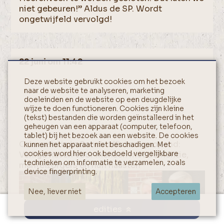
niet gebeuren!” Aldus de SP. Wordt
ongetwijfeld vervolgd!
22 juni om 11:42
Deze website gebruikt cookies om het bezoek
naar de website te analyseren, marketing
doeleinden en de website op een deugdelijke
wijze te doen functioneren. Cookies zijn kleine
(tekst) bestanden die worden geïnstalleerd in het
geheugen van een apparaat (computer, telefoon,
tablet) bij het bezoek aan een website. De cookies
Odensehuis in Sneek officieel geopend:
kunnen het apparaat niet beschadigen. Met
cookies word hier ook bedoeld vergelijkbare
Veilige haven voor mensen met dementie,
technieken om informatie te verzamelen, zoals
mantelzorgers en hun naasten
device fingerprinting.
Nee, liever niet
Accepteren
edities