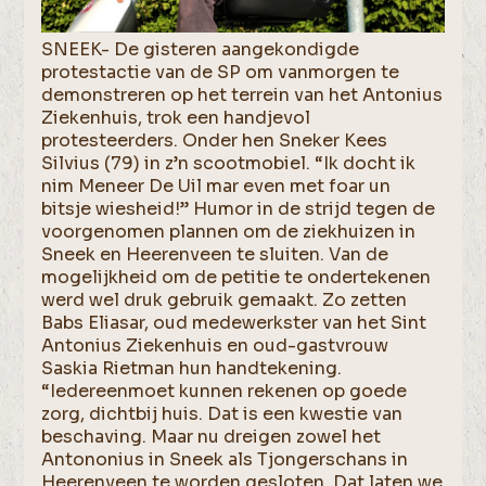
SNEEK- De gisteren aangekondigde
protestactie van de SP om vanmorgen te
demonstreren op het terrein van het Antonius
Ziekenhuis, trok een handjevol
protesteerders. Onder hen Sneker Kees
Silvius (79) in z’n scootmobiel. “Ik docht ik
nim Meneer De Uil mar even met foar un
bitsje wiesheid!” Humor in de strijd tegen de
voorgenomen plannen om de ziekhuizen in
Sneek en Heerenveen te sluiten. Van de
mogelijkheid om de petitie te ondertekenen
werd wel druk gebruik gemaakt. Zo zetten
Babs Eliasar, oud medewerkster van het Sint
Antonius Ziekenhuis en oud-gastvrouw
Saskia Rietman hun handtekening.
“Iedereenmoet kunnen rekenen op goede
zorg, dichtbij huis. Dat is een kwestie van
beschaving. Maar nu dreigen zowel het
Antononius in Sneek als Tjongerschans in
Heerenveen te worden gesloten. Dat laten we