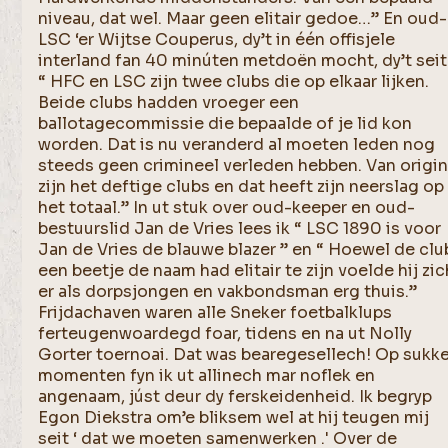
niveau, dat wel. Maar geen elitair gedoe…” En oud-
LSC ‘er Wijtse Couperus, dy’t in één offisjele
interland fan 40 minúten metdoën mocht, dy’t seit
“ HFC en LSC zijn twee clubs die op elkaar lijken.
Beide clubs hadden vroeger een
ballotagecommissie die bepaalde of je lid kon
worden. Dat is nu veranderd al moeten leden nog
steeds geen crimineel verleden hebben. Van origi
zijn het deftige clubs en dat heeft zijn neerslag op
het totaal.” In ut stuk over oud-keeper en oud-
bestuurslid Jan de Vries lees ik “ LSC 1890 is voor
Jan de Vries de blauwe blazer ” en “ Hoewel de clu
een beetje de naam had elitair te zijn voelde hij zic
er als dorpsjongen en vakbondsman erg thuis.”
Frijdachaven waren alle Sneker foetbalklups
ferteugenwoardegd foar, tidens en na ut Nolly
Gorter toernoai. Dat was bearegesellech! Op sukk
momenten fyn ik ut allinech mar noflek en
angenaam, júst deur dy ferskeidenheid. Ik begryp
Egon Diekstra om’e bliksem wel at hij teugen mij
seit ‘ dat we moeten samenwerken .' Over de