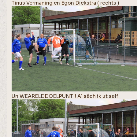
Tinus Vermaning en Egon Diekstra ( rechts )
Un WEARELDDOELPUNT!! Al sêch ik ut self