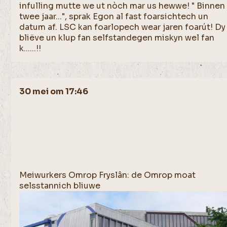
infulling mutte we ut nòch mar us hewwe! " Binnen
twee jaar...", sprak Egon al fast foarsichtech un
datum af. LSC kan foarlopech wear jaren foarút! Dy
bliëve un klup fan selfstandegen miskyn wel fan
k......!!
30 mei om 17:46
Meiwurkers Omrop Fryslân: de Omrop moat
selsstannich bliuwe