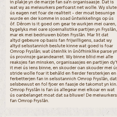
in plakje yn de marzje fan sa'n organisaasje. Dat is
wat wy as meiwurkers perfoarst net wolle. Wy slute
ús eagen net foar de realiteit - der moat besunige
wurde en der komme in soad ûntwikkelings op ús
ôf. Dêrom is it goed om gear te wurkjen mei oaren,
bygelyks mei oare sjoernalistike partijen yn Fryslân
mar ek mei bedriuwen bûten Fryslân. Mar lit dat
altyd gebeure op basis fan frijwilligens, sadat wy
altyd selsstannich beslute kinne wat goed is foar
Omrop Fryslân; wat úteinlik in ûnôfhinklike parse y
ús provinsje garandearret. Wy binne bliid mei alle
reaksjes fan minsken, organisaasjes en partijen dy'
it mei ús iens binne, en skouder oan skouder mei ú
stride wolle foar it behâld en fierder fersterkjen en
ferbetterjen fan in selsstannich Omrop Fryslân, dat
selsbewust en fol fjoer en faasje de takomst yn kin
Omrop Fryslân is fan ús allegear mei elkoar en wat
ús oanbelanget moat dat sa bliuwe! De meiwurker
fan Omrop Fryslân.