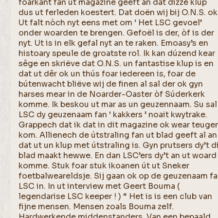
foarkant fan ut magazine geeft an dat dizze klup
dus ut ferleden koestert. Dat doën wij bij O.N.S. ok
Ut falt nòch nyt eens met om ‘ Het LSC gevoel’
onder woarden te brengen. Gefoël is der, òf is der
nyt. Ut is in elk gefal nyt an te raken. Emoasy’s en
histoary speule de groatste rol. Ik kan dúzend kear
sêge en skriëve dat O.N.S. un fantastise klup is en
dat ut dêr ok un thús foar iedereen is, foar de
bútenwacht bliëve wij de finen al sal der ok gyn
harses mear in de Noarder-Oaster òf Súderkerk
komme. Ik beskou ut mar as un geuzennaam. Su sal
LSC dy geuzenaam fan ‘ kakkers ’ noait kwytrake.
Grappech dat ik dat in dit magazine ok wear teuge
kom. Allienech de útstraling fan ut blad geeft al an
dat ut un klup met útstraling is. Gyn prutsers dy’t d
blad maakt hewwe. En dan LSC’ers dy’t an ut woard
komme. Stuk foar stuk ikoanen út ut Sneker
foetbalweareldsje. Sij gaan ok op de geuzenaam f
LSC in. In ut interview met Geert Bouma (
legendarise LSC keeper ! ) “ Het is is een club van
fijne mensen. Mensen zoals Bouma zelf.
Hardwerkende middenstanders. Van een bepaald