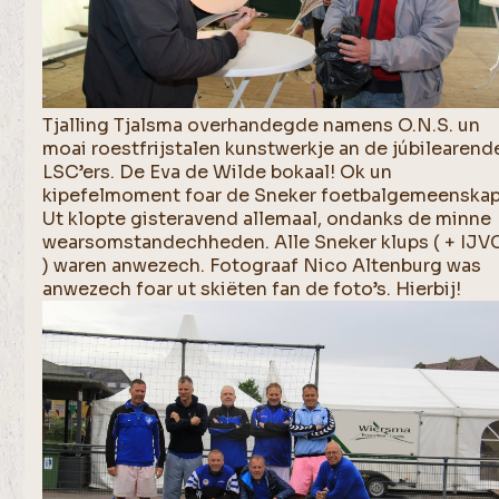
Tjalling Tjalsma overhandegde namens O.N.S. un
moai roestfrijstalen kunstwerkje an de júbilearend
LSC’ers. De Eva de Wilde bokaal! Ok un
kipefelmoment foar de Sneker foetbalgemeenskap
Ut klopte gisteravend allemaal, ondanks de minne
wearsomstandechheden. Alle Sneker klups ( + IJV
) waren anwezech. Fotograaf Nico Altenburg was
anwezech foar ut skiëten fan de foto’s. Hierbij!