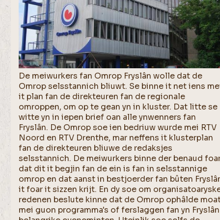
De meiwurkers fan Omrop Fryslân wolle dat de
Omrop selsstannich bliuwt. Se binne it net iens me
it plan fan de direkteuren fan de regionale
omroppen, om op te gean yn in kluster. Dat litte se
witte yn in iepen brief oan alle ynwenners fan
Fryslân. De Omrop soe ien bedriuw wurde mei RTV
Noord en RTV Drenthe, mar neffens it klusterplan
fan de direkteuren bliuwe de redaksjes
selsstannich. De meiwurkers binne der benaud foa
dat dit it begjin fan de ein is fan in selsstannige
omrop en dat aanst in bestjoerder fan bûten Fryslâ
it foar it sizzen krijt. En dy soe om organisatoarysk
redenen beslute kinne dat de Omrop ophâlde moa
mei guon programma's of ferslaggen fan yn Fryslân