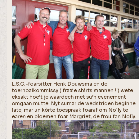
L.S.C.-foarsitter Henk Douwsma en de
toernoaikommissy ( fraaie shirts mannen ! ) wete
eksakt hoe’t je waardech met su’n evenement
omgaan mutte. Nyt sumar de wedstriden beginne
late, mar un kòrte toespraak foaraf om Nolly te
earen en bloemen foar Margriet, de frou fan Nolly.