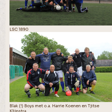
LSC 1890
Blak (!) Boys met o.a. Harrie Koenen en Tjitse
Klijnstra