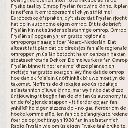
belangrike eveneminten. Uteinlik soe selfs de
Fryske taal by Omrop Fryslân ferdwine kinne. It plan
is neffens it omroppersoniel ek yn striid mei
Europeeske ôfspraken, dy't sizze dat Fryslân rjocht
hat op in autonome eigen omrop. Dit is de brief:
Fryslân kin net sûnder selsstannige omrop. Omrop
Fryslân sil opgean yn ien grutte regionale
omroporganisaasje foar Noard-Nederlân. Dat
alteast is it plan dat de direksjes fan alle regionale
omroppen yn ús lân betocht ha en oanbean ha oan
steatssekretaris Dekker. De meiwurkers fan Omrop
Fryslân binne it net iens mei dizze plannen en
meitsje har grutte soargen. Wy fine dat de omrop
hoe dan ek folslein ûnôfhinklik bliuwe moat yn de
takomst. Neffens de direksjes soe ús redaksje
selsstannich bliuwe kinne, mar wy tinke dat dizze
ûntjouwing it begjin fan de ein fan ús autonomy is,
en de folgjende stappen - it fierder opjaan fan
ynhâldlike eigen sizzenskip - no gau fierder om de
hoeke komme sille. Ien fan de belangrykste reden
foar de oprjochting yn 1988 fan in selsstannich
Radio Fryslân wie om ús eigen Fryske taal brûke te