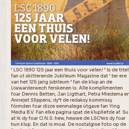
‘ LSC 1890 125 jaar een thuis voor velen! ’ Is de titel
fan ut skitterende Jubileum Magazine dat ‘ ter ere
van het 125 jarig jubileum ’ fan de klup an de
Liwwarderwech ferskenen is. Alle komplimenten
foar Dennis Betten, Jan Ligthart, Petra Miedema e
Annejet Slippens, dy’t de redaksy kommissy
fòrmden foar dizze eenmalege útgave fan Ying
Media B.V. Fan elke pagina spat de klupliefde af. Su
at ik dy foar O.N.S. hew, hewwe de LSC’ers dy foar
hun klup. En dat is moai. De nostalgise foto op de