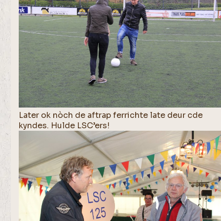
Later ok nòch de aftrap ferrichte late deur cde
kyndes. Hulde LSC’ers!