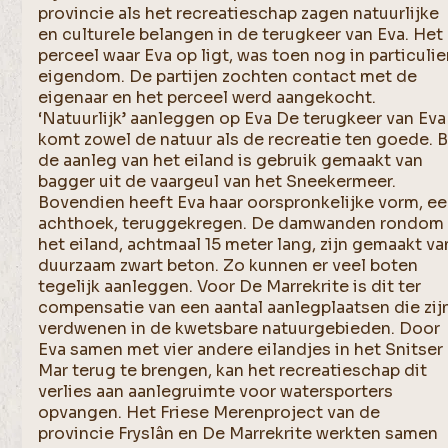
provincie als het recreatieschap zagen natuurlijke
en culturele belangen in de terugkeer van Eva. Het
perceel waar Eva op ligt, was toen nog in particulie
eigendom. De partijen zochten contact met de
eigenaar en het perceel werd aangekocht.
‘Natuurlijk’ aanleggen op Eva De terugkeer van Eva
komt zowel de natuur als de recreatie ten goede. B
de aanleg van het eiland is gebruik gemaakt van
bagger uit de vaargeul van het Sneekermeer.
Bovendien heeft Eva haar oorspronkelijke vorm, e
achthoek, teruggekregen. De damwanden rondom
het eiland, achtmaal 15 meter lang, zijn gemaakt va
duurzaam zwart beton. Zo kunnen er veel boten
tegelijk aanleggen. Voor De Marrekrite is dit ter
compensatie van een aantal aanlegplaatsen die zij
verdwenen in de kwetsbare natuurgebieden. Door
Eva samen met vier andere eilandjes in het Snitser
Mar terug te brengen, kan het recreatieschap dit
verlies aan aanlegruimte voor watersporters
opvangen. Het Friese Merenproject van de
provincie Fryslân en De Marrekrite werkten samen