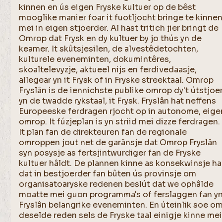
kinnen en ús eigen Fryske kultuer op de bêst
mooglike manier foar it fuotljocht bringe te kinnen
mei in eigen stjoerder. Al hast tritich jier bringt de
Omrop dat Frysk en dy kultuer by jo thús yn de
keamer. It skûtsjesilen, de alvestêdetochten,
kulturele eveneminten, dokumintêres,
skoaltelevyzje, aktueel nijs en ferdivedaasje,
allegear yn it Frysk of in Fryske streektaal. Omrop
Fryslân is de iennichste publike omrop dy't útstjoe
yn de twadde rykstaal, it Frysk. Fryslân hat neffens
Europeeske ferdragen rjocht op in autonome, eige
omrop. It fúzjeplan is yn striid mei dizze ferdragen.
It plan fan de direkteuren fan de regionale
omroppen jout net de garânsje dat Omrop Fryslân
syn posysje as fertsjintwurdiger fan de Fryske
kultuer hâldt. De plannen kinne as konsekwinsje ha
dat in bestjoerder fan bûten ús provinsje om
organisatoaryske redenen beslút dat we ophâlde
moatte mei guon programma's of ferslaggen fan y
Fryslân belangrike eveneminten. En úteinlik soe o
deselde reden sels de Fryske taal einigje kinne me