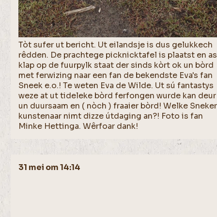
Tòt sufer ut bericht. Ut eilandsje is dus gelukkech
rêdden. De prachtege picknicktafel is plaatst en a
klap op de fuurpylk staat der sinds kòrt ok un bòrd
met ferwizing naar een fan de bekendste Eva's fan
Sneek e.o.! Te weten Eva de Wilde. Ut sú fantastys
weze at ut tideleke bòrd ferfongen wurde kan deur
un duursaam en ( nòch ) fraaier bòrd! Welke Sneke
kunstenaar nimt dizze útdaging an?! Foto is fan
Minke Hettinga. Wêrfoar dank!
31 mei om 14:14