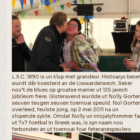
L.S.C. 1890 is un klup met grandeur. Histoarys bese
wurdt dêr koesterd an de Liwwarderwech. Seker
nou’t de blues op groatse manier ut 125 jarech
júbileum fiere. Gisteravend wurdde ut Nolly Gorte
seuven teugen seuven toernoai speuld. Nol Gorte
overleed, feulste jong, op 2 mei 2011 na un
slopende sykte. Omdat Nolly un inisjatyfnimmer f
ut 7x7 foetbal in Sneek was, is syn naam nou
ferbonden an ut toernoai foar feteranespeulers.