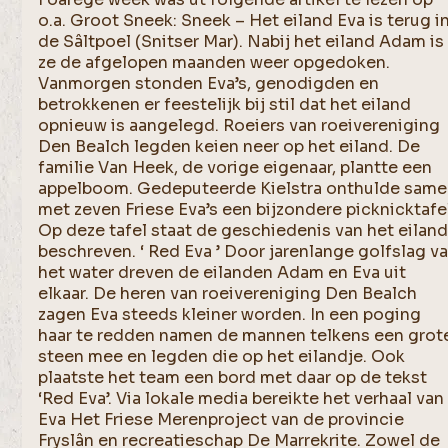
o.a. Groot Sneek: Sneek – Het eiland Eva is terug i
de Sâltpoel (Snitser Mar). Nabij het eiland Adam is
ze de afgelopen maanden weer opgedoken.
Vanmorgen stonden Eva’s, genodigden en
betrokkenen er feestelijk bij stil dat het eiland
opnieuw is aangelegd. Roeiers van roeivereniging
Den Bealch legden keien neer op het eiland. De
familie Van Heek, de vorige eigenaar, plantte een
appelboom. Gedeputeerde Kielstra onthulde sam
met zeven Friese Eva’s een bijzondere picknicktafe
Op deze tafel staat de geschiedenis van het eilan
beschreven. ‘ Red Eva ’ Door jarenlange golfslag v
het water dreven de eilanden Adam en Eva uit
elkaar. De heren van roeivereniging Den Bealch
zagen Eva steeds kleiner worden. In een poging
haar te redden namen de mannen telkens een grot
steen mee en legden die op het eilandje. Ook
plaatste het team een bord met daar op de tekst
‘Red Eva’. Via lokale media bereikte het verhaal van
Eva Het Friese Merenproject van de provincie
Fryslân en recreatieschap De Marrekrite. Zowel de