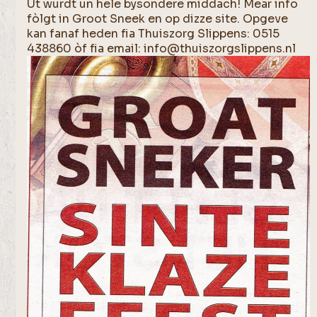
Ut wurdt un hele bysondere middach! Mear info
fòlgt in Groot Sneek en op dizze site. Opgeve
kan fanaf heden fia Thuiszorg Slippens: 0515
438860 òf fia email: info@thuiszorgslippens.nl