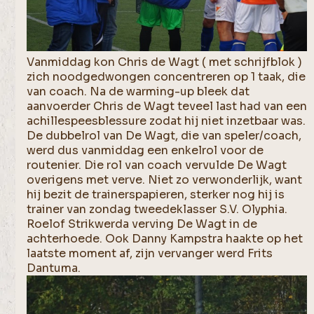
Vanmiddag kon Chris de Wagt ( met schrijfblok )
zich noodgedwongen concentreren op 1 taak, die
van coach. Na de warming-up bleek dat
aanvoerder Chris de Wagt teveel last had van een
achillespeesblessure zodat hij niet inzetbaar was.
De dubbelrol van De Wagt, die van speler/coach,
werd dus vanmiddag een enkelrol voor de
routenier. Die rol van coach vervulde De Wagt
overigens met verve. Niet zo verwonderlijk, want
hij bezit de trainerspapieren, sterker nog hij is
trainer van zondag tweedeklasser S.V. Olyphia.
Roelof Strikwerda verving De Wagt in de
achterhoede. Ook Danny Kampstra haakte op het
laatste moment af, zijn vervanger werd Frits
Dantuma.