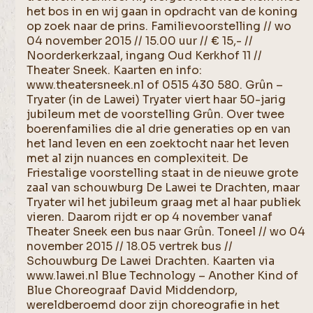
het bos in en wij gaan in opdracht van de koning
op zoek naar de prins. Familievoorstelling // wo
04 november 2015 // 15.00 uur // € 15,- //
Noorderkerkzaal, ingang Oud Kerkhof 11 //
Theater Sneek. Kaarten en info:
www.theatersneek.nl of 0515 430 580. Grûn –
Tryater (in de Lawei) Tryater viert haar 50-jarig
jubileum met de voorstelling Grûn. Over twee
boerenfamilies die al drie generaties op en van
het land leven en een zoektocht naar het leven
met al zijn nuances en complexiteit. De
Friestalige voorstelling staat in de nieuwe grote
zaal van schouwburg De Lawei te Drachten, maar
Tryater wil het jubileum graag met al haar publiek
vieren. Daarom rijdt er op 4 november vanaf
Theater Sneek een bus naar Grûn. Toneel // wo 04
november 2015 // 18.05 vertrek bus //
Schouwburg De Lawei Drachten. Kaarten via
www.lawei.nl Blue Technology – Another Kind of
Blue Choreograaf David Middendorp,
wereldberoemd door zijn choreografie in het