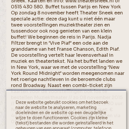
Sneek. Kaarten en info: www.theatersneek.nl of
0515 430 580. Buffet tussen Parijs en New York
Op zondag 8 november heeft Theater Sneek een
speciale actie: deze dag kunt u niet één maar
twee voorstellingen muziektheater zien en
tussendoor ook nog genieten van een klein
buffet! We beginnen de reis in Parijs. Nadja
Filtzer brengt in ‘Vive Piaf’ een ode aan de
granddame van het Franse Chanson, Edith Piaf.
De voorstelling vertelt haar levensverhaal in
muziek en theatertekst. Na het buffet landen we
in New York, waar we met de voorstelling ‘New
York Round Midnight’ worden meegenomen naar
het roerige nachtleven in de beroemde clubs
rond Broadway. Naast een combi-ticket zijn
kaarten voor de voorstellingen ook los te
bestellen Muziektheater // zo 08 november 2015
Deze website gebruikt cookies om het bezoek
// 16.00 uur: Vive Piaf, 17.30 uur: Buffet, 19.30 uur:
naar de website te analyseren, marketing
New York Round Midnight // Combiticket: €
doeleinden en de website op een deugdelijke
44,50 // Tüöttenzaal Theater Sneek. Kaarten via
wijze te doen functioneren. Cookies zijn kleine
0515 430 580 en info: www.theatersneek.nl.
(tekst) bestanden die worden geïnstalleerd in het
geheugen van een apparaat (computer, telefoon,