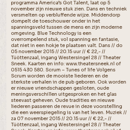
programma America’s Got Talent, laat op 5
november zijn nieuwe stuk zien. Dans en techniek
versmelten op verbluffende wijze. Middendorp
dompelt de toeschouwer onder in het
spanningsveld tussen de mens en zijn moderne
omgeving. Blue Technology is een
overrompelend stuk, vol spanning en fantasie,
dat niet in een hokje te plaatsen valt. Dans // do
05 november 2015 // 20.15 uur // € 22,- //
Tüöttenzaal, ingang Westersingel 28 // Theater
Sneek. Kaarten en info: www.theatersneek.nl of
0515 430 580. Scrum – Tunes of life Volgens
Scrum worden de mooiste liederen en de
sterkste verhalen in de pub geboren. Ook worden
er nieuwe vriendschappen gesloten, oude
meningsverschillen uitgesproken en het glas
steevast geheven. Oude tradities en nieuwe
liederen passeren de revue in deze voorstelling
die een weerspiegeling is van het leven. Muziek //
za 07 november 2015 // 20.15 uur // € 22,- //
Tüöttenzaal, ingang Westersingel 28 // Theater