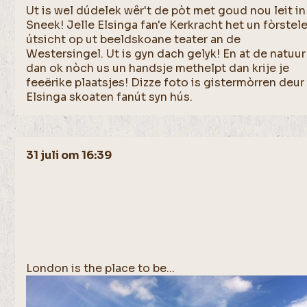
Ut is wel dúdelek wêr't de pòt met goud nou leit in
Sneek! Jelle Elsinga fan'e Kerkracht het un fòrstel
útsicht op ut beeldskoane teater an de
Westersingel. Ut is gyn dach gelyk! En at de natuur
dan ok nòch us un handsje methelpt dan krije je
feeërike plaatsjes! Dizze foto is gistermòrren deur
Elsinga skoaten fanút syn hús.
31 juli om 16:39
London is the place to be...