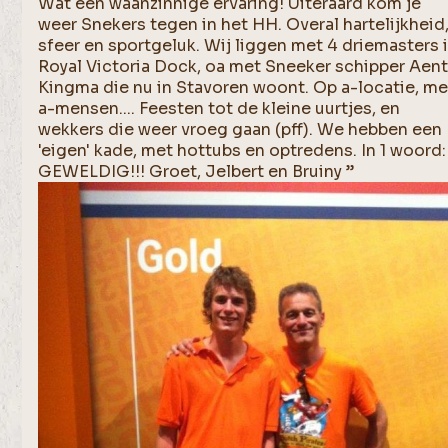
Wat een waanzinnige ervaring! Uiteraard kom je
weer Snekers tegen in het HH. Overal hartelijkheid
sfeer en sportgeluk. Wij liggen met 4 driemasters 
Royal Victoria Dock, oa met Sneeker schipper Aen
Kingma die nu in Stavoren woont. Op a-locatie, me
a-mensen.... Feesten tot de kleine uurtjes, en
wekkers die weer vroeg gaan (pff). We hebben een
'eigen' kade, met hottubs en optredens. In 1 woord:
GEWELDIG!!! Groet, Jelbert en Bruiny ”