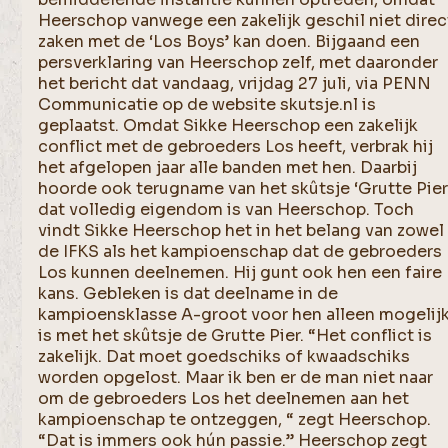
Heerschop vanwege een zakelijk geschil niet direc
zaken met de ‘Los Boys’ kan doen. Bijgaand een
persverklaring van Heerschop zelf, met daaronder
het bericht dat vandaag, vrijdag 27 juli, via PENN
Communicatie op de website skutsje.nl is
geplaatst. Omdat Sikke Heerschop een zakelijk
conflict met de gebroeders Los heeft, verbrak hij
het afgelopen jaar alle banden met hen. Daarbij
hoorde ook terugname van het skûtsje ‘Grutte Pier’
dat volledig eigendom is van Heerschop. Toch
vindt Sikke Heerschop het in het belang van zowel
de IFKS als het kampioenschap dat de gebroeders
Los kunnen deelnemen. Hij gunt ook hen een faire
kans. Gebleken is dat deelname in de
kampioensklasse A-groot voor hen alleen mogelij
is met het skûtsje de Grutte Pier. “Het conflict is
zakelijk. Dat moet goedschiks of kwaadschiks
worden opgelost. Maar ik ben er de man niet naar
om de gebroeders Los het deelnemen aan het
kampioenschap te ontzeggen, “ zegt Heerschop.
“Dat is immers ook hún passie.” Heerschop zegt