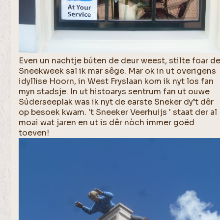
Even un nachtje búten de deur weest, stilte foar d
Sneekweek sal ik mar sêge. Mar ok in ut overigens
idyllise Hoorn, in West Fryslaan kom ik nyt los fan
myn stadsje. In ut histoarys sentrum fan ut ouwe
Súderseeplak was ik nyt de earste Sneker dy’t dêr
op besoek kwam. 't Sneeker Veerhuijs ' staat der al
moai wat jaren en ut is dêr nòch immer goëd
toeven!