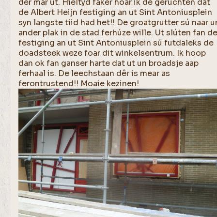
der mar út. Hieltyd faker hoar ik de geruchten dat
de Albert Heijn festiging an ut Sint Antoniusplein
syn langste tiid had het!! De groatgrutter sú naar u
ander plak in de stad ferhúze wille. Ut slúten fan d
festiging an ut Sint Antoniusplein sú futdaleks de
doadsteek weze foar dit winkelsentrum. Ik hoop
dan ok fan ganser harte dat ut un broadsje aap
ferhaal is. De leechstaan dêr is mear as
ferontrustend!! Moaie kezinen!