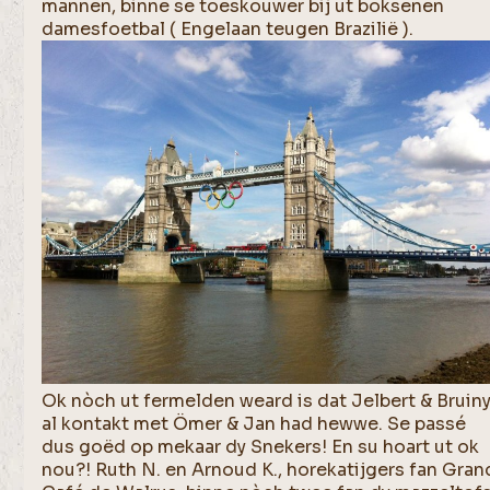
mannen, binne se toeskouwer bij ut boksenen
damesfoetbal ( Engelaan teugen Brazilië ).
Ok nòch ut fermelden weard is dat Jelbert & Bruin
al kontakt met Ömer & Jan had hewwe. Se passé
dus goëd op mekaar dy Snekers! En su hoart ut ok
nou?! Ruth N. en Arnoud K., horekatijgers fan Gran