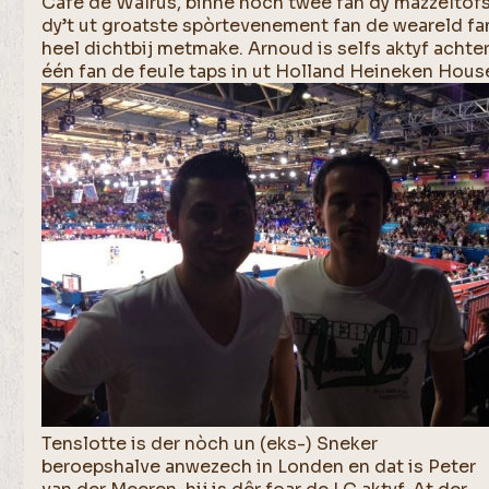
Café de Walrus, binne nòch twee fan dy mazzeltof
dy’t ut groatste spòrtevenement fan de weareld fa
heel dichtbij metmake. Arnoud is selfs aktyf achte
één fan de feule taps in ut Holland Heineken Hous
Tenslotte is der nòch un (eks-) Sneker
beroepshalve anwezech in Londen en dat is Peter