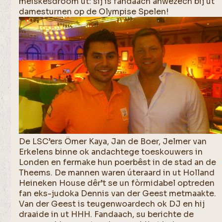
meiskesdroom út: sij is fandaach anwezech bij ut
damesturnen op de Olympise Spelen!
De LSC’ers Ömer Kaya, Jan de Boer, Jelmer van
Erkelens binne ok andachtege toeskouwers in
Londen en fermake hun poerbêst in de stad an de
Theems. De mannen waren úteraard in ut Holland
Heineken House dêr’t se un fòrmidabel optreden
fan eks-judoka Dennis van der Geest metmaakte.
Van der Geest is teugenwoardech ok DJ en hij
draaide in ut HHH. Fandaach, su berichte de