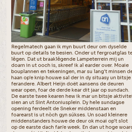
Regelmatech gaan ik myn buurt deur om dyselde
buurt op details te besien. Onder ut fergroatglas t
lêgen. Dat ut braaklêgende Lampeterrein mij un
doarn in ut ooch is, skreef ik al earder over. Moaie
bouplannen en tekeningen, mar su lang't minsen d
haan op'e knip houwe sal der in dy situasy un bitsje
ferandere. Albert Heijn doët aansens de deuren
wear open, foar de derde kear dit jaar op sundach.
De earste twee kearen hew ik mar un bitsje aktivite
sien an ut Sint Antoniusplein. Dy hele sundagse
opening ferdeelt de Sneker middenstaan en
foarearst is ut nòch gyn súkses. Un soad kleinere
middenstanders houwe de deur ok moai op't slot
op de earste dach fan'e week. En dan ut hoge woar