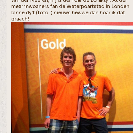
van der Meeren, hij is dêr foar de LC aktyf. At der
mear inwoaners fan de Waterpoartstad in Londen
binne dy’t (foto-) nieuws hewwe dan hoar ik dat
graach!