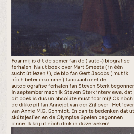
Foar mij is dit de somer fan de ( auto-) biografise
ferhalen. Na ut boek over Mart Smeets ( in één
sucht út lezen ! ), de bio fan Gert Jacobs ( mut ik
nòch beter inkomme ) fandaach met de
autobiografise ferhalen fan Steven Sterk begonne
In september mach ik Steven Sterk interviewe, dat
dit boek is dus un absolúte must foar mij! Ok nòch
de dikke pil fan Annejet van der Zijl over : Het leve
van Annie M.G. Schmidt. En dan te bedenken dat u
skútsjesilen en de Olympise Spelen begonnen
binne. Ik krij ut nòch druk in dizze weken!