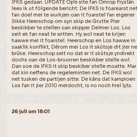
IFKS gedaan. UPDATE Op'e site fan Omrop Fryslân
lees ik ut fòlgende bericht: De IFKS is foarearst ne
fan doel mei te wurkjen oan it foarstel fan eigener
Sikke Heerschop om syn skip de Grutte Pier
beskikber te stellen oan skipper Delmer Los. Los
seit ek fan neat te witten. Hy wol neat te krijen
hawwe mei it foarstel. Heerschop en Los hawwe in
saaklik konflikt, Dêrom mei Los it skûtsje dit jier n
brûke. Heerschop seit no dat er it skûtsje yndirekt
dochs oan de Los-bruorren beskikber stelle wol.
Dan soe de IFKS it skip beskiber stelle moatte. Mar
dat kin neffens de regeleminten net. De IFKS wol
net tusken de partijen sitte. De kâns dat kampioen
Los fan it jier 2010 meidocht, is no noch hiel lyts.
26 juli om 18:01