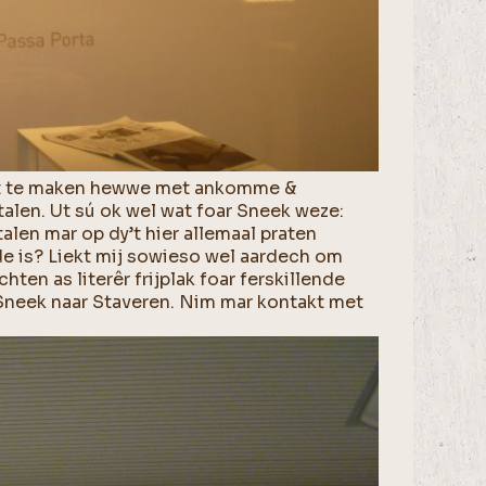
dy’t te maken hewwe met ankomme &
talen. Ut sú ok wel wat foar Sneek weze:
alen mar op dy’t hier allemaal praten
de is? Liekt mij sowieso wel aardech om
ten as literêr frijplak foar ferskillende
 Sneek naar Staveren. Nim mar kontakt met