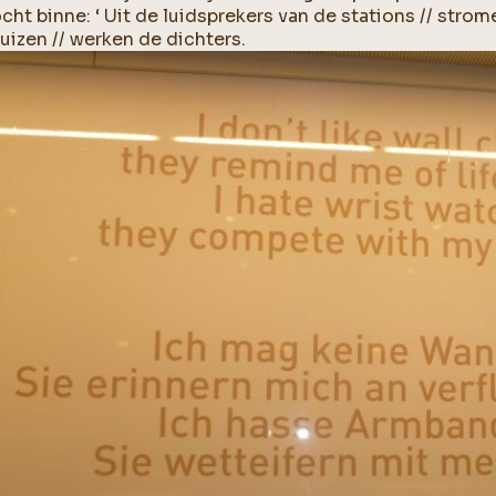
cht binne: ‘ Uit de luidsprekers van de stations // strome
uizen // werken de dichters.