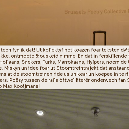
tech fyn ik dat! Ut kollektyf het koazen foar teksten 
ekke, ontmoete & ouskeid nimme. En dat in ferskillende 
 Hollaans, Snekers, Turks, Marrokaans, Hylpers, noem de t
. Miskyn un idee foar ut Stoomtreintrajekt dat anstaan
ns at de stoomtreinen ride us un kear un koepee in te rich
ers. Poëzy tussen de rails òftwel literêr onderwech fan
p Max Kooijmans!