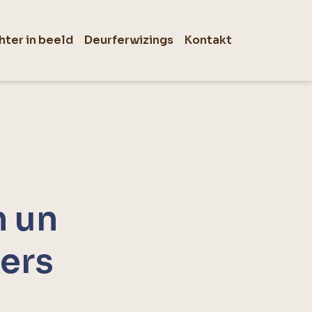
hter in beeld
Deurferwizings
Kontakt
n un
kers