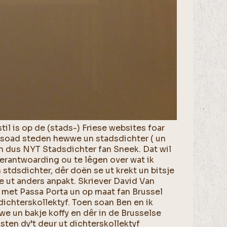
il is op de (stads-) Friese websites foar
n soad steden hewwe un stadsdichter ( un
in dus NYT Stadsdichter fan Sneek. Dat wil
ferantwoarding ou te lêgen over wat ik
 stdsdichter, dêr doën se ut krekt un bitsje
e ut anders anpakt. Skriever David Van
met Passa Porta un op maat fan Brussel
ichterskollektyf. Toen soan Ben en ik
 un bakje koffy en dêr in de Brusselse
sten dy’t deur ut dichterskollektyf