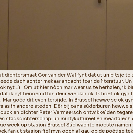
 dichtersmaat Cor van der Wal fynt dat ut un bitsje te st
eede dach achter mekaar andacht foar de literatuur. U
ok nyt…) . Om ut hier nòch mar wear us te herhalen, ik b
dat ik nyt benoemd bin deur wie dan ok. Ik hoef ok gyn 
f. Mar goëd dit even tersijde. In Brussel hewwe se ok gyn
s as in andere steden. Dêr bij oans súderburen hewwe s
ouck en dichter Peter Vermeersch ontwikkelden tegare 
n stadsdichterschap: un multykultureel en meartalech d
ge week op stasjon Brussel Súd wachte moeste namen we
ek fan ut stasjon fiel myn ooch al gau op de poëtise tek