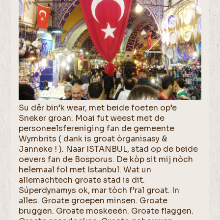
Su dêr bin’k wear, met beide foeten op’e
Sneker groan. Moai fut weest met de
personeelsfereniging fan de gemeente
Wymbrits ( dank is groat òrganisasy &
Janneke ! ). Naar ISTANBUL, stad op de beide
oevers fan de Bosporus. De kòp sit mij nòch
helemaal fol met Istanbul. Wat un
allemachtech groate stad is dit.
Súperdynamys ok, mar tòch f’ral groat. In
alles. Groate groepen minsen. Groate
bruggen. Groate moskeeën. Groate flaggen.