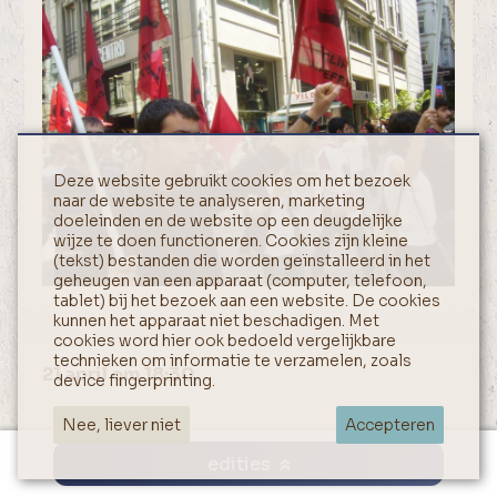
Deze website gebruikt cookies om het bezoek
naar de website te analyseren, marketing
doeleinden en de website op een deugdelijke
wijze te doen functioneren. Cookies zijn kleine
(tekst) bestanden die worden geïnstalleerd in het
geheugen van een apparaat (computer, telefoon,
tablet) bij het bezoek aan een website. De cookies
kunnen het apparaat niet beschadigen. Met
cookies word hier ook bedoeld vergelijkbare
technieken om informatie te verzamelen, zoals
21 april om 18:30
device fingerprinting.
Nee, liever niet
Accepteren
edities