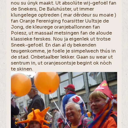
nou su únyk maakt. Ut absolúte wij-gefoël fan
de Snekers, De Baluhúster, ut immer
klungelege optreden ( mar dêrdeur su moaie )
fan Oranje Fereniging foarsitter Uultsje de
Jong, de kleurege oranjeballonnen fan
Poiesz, ut massaal metsingen fan de aloude
klassieke ferskes. Nou ja eigenlek ut trotse
Sneek-gefoël. En dan al dy bekenden
teugenkomme, je foële je simpelwech thús in
de stad. Onbetaalber lekker. Gaan su wear ut
sentrum in, ut oranjesontsje begint ok nòch
te skinen.