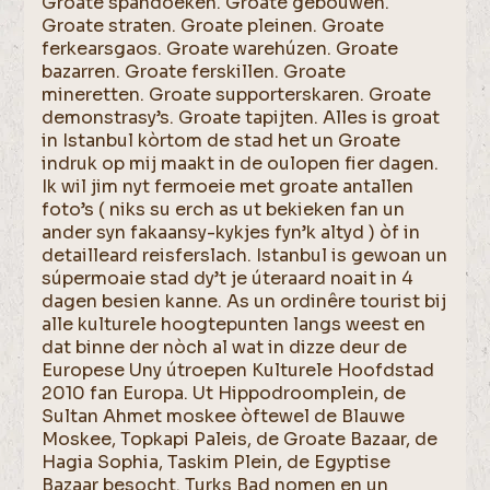
Groate spandoeken. Groate gebouwen.
Groate straten. Groate pleinen. Groate
ferkearsgaos. Groate warehúzen. Groate
bazarren. Groate ferskillen. Groate
mineretten. Groate supporterskaren. Groate
demonstrasy’s. Groate tapijten. Alles is groat
in Istanbul kòrtom de stad het un Groate
indruk op mij maakt in de oulopen fier dagen.
Ik wil jim nyt fermoeie met groate antallen
foto’s ( niks su erch as ut bekieken fan un
ander syn fakaansy-kykjes fyn’k altyd ) òf in
detailleard reisferslach. Istanbul is gewoan un
súpermoaie stad dy’t je úteraard noait in 4
dagen besien kanne. As un ordinêre tourist bij
alle kulturele hoogtepunten langs weest en
dat binne der nòch al wat in dizze deur de
Europese Uny útroepen Kulturele Hoofdstad
2010 fan Europa. Ut Hippodroomplein, de
Sultan Ahmet moskee òftewel de Blauwe
Moskee, Topkapi Paleis, de Groate Bazaar, de
Hagia Sophia, Taskim Plein, de Egyptise
Bazaar besocht. Turks Bad nomen en un