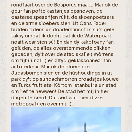
rondfaart over de Bosporus maakt. Mar ok de
geur fan pofte kastanjes opsnoven, de
oasterse speserijen rúkt, de skoënpoetsers
en de arme sloebers sien. Ut Oans Fader
bidden tidens un doademansrit in su’n gele
taksy omdat ik docht dat ik de Waterpoart
noait wear sien sú! En dan dy kakofoany fan
gelúden, de alles overstemmende blikken
gebeden, dy’t over de stad skalle ( mòrrens
om fijf uur al ! ) en altyd geklaksoanear fan
autoferkear. Mar ok de bloeiende
Judasbomen sien en de húshoudings in ut
park dy’t op sundachmòrren broadsjes kouwe
en Turks fruit ete. Kòrtom Istanbul is un stad
om lief te hewwen! De stad het mij in fier
dagen fersierd. Dat seit wat over dizze
metropoal ( en over mij...).