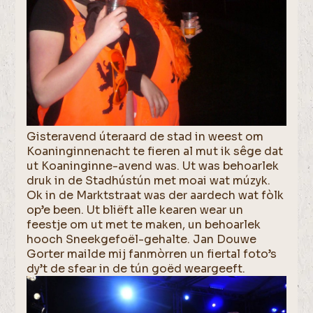
Gisteravend úteraard de stad in weest om
Koaninginnenacht te fieren al mut ik sêge dat
ut Koaninginne-avend was. Ut was behoarlek
druk in de Stadhústún met moai wat múzyk.
Ok in de Marktstraat was der aardech wat fòlk
op’e been. Ut bliëft alle kearen wear un
feestje om ut met te maken, un behoarlek
hooch Sneekgefoël-gehalte. Jan Douwe
Gorter mailde mij fanmòrren un fiertal foto’s
dy’t de sfear in de tún goëd weargeeft.