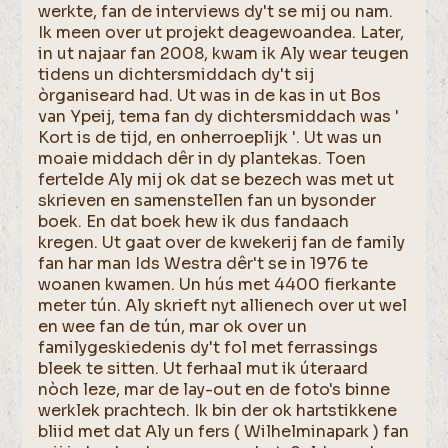
werkte, fan de interviews dy't se mij ou nam.
Ik meen over ut projekt deagewoandea. Later,
in ut najaar fan 2008, kwam ik Aly wear teugen
tidens un dichtersmiddach dy't sij
òrganiseard had. Ut was in de kas in ut Bos
van Ypeij, tema fan dy dichtersmiddach was '
Kort is de tijd, en onherroeplijk '. Ut was un
moaie middach dêr in dy plantekas. Toen
fertelde Aly mij ok dat se bezech was met ut
skrieven en samenstellen fan un bysonder
boek. En dat boek hew ik dus fandaach
kregen. Ut gaat over de kwekerij fan de family
fan har man Ids Westra dêr't se in 1976 te
woanen kwamen. Un hús met 4400 fierkante
meter tún. Aly skrieft nyt allienech over ut wel
en wee fan de tún, mar ok over un
familygeskiedenis dy't fol met ferrassings
bleek te sitten. Ut ferhaal mut ik úteraard
nòch leze, mar de lay-out en de foto's binne
werklek prachtech. Ik bin der ok hartstikkene
bliid met dat Aly un fers ( Wilhelminapark ) fan