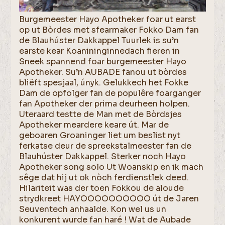
Burgemeester Hayo Apotheker foar ut earst
op ut Bòrdes met sfearmaker Fokko Dam fan
de Blauhúster Dakkappel Tuurlek is su’n
earste kear Koanininginnedach fieren in
Sneek spannend foar burgemeester Hayo
Apotheker. Su’n AUBADE fanou ut bòrdes
bliëft spesjaal, únyk. Gelukkech het Fokke
Dam de opfolger fan de populêre foarganger
fan Apotheker der prima deurheen holpen.
Uteraard testte de Man met de Bòrdsjes
Apotheker meardere keare út. Mar de
geboaren Groaninger liet um beslist nyt
ferkatse deur de spreekstalmeester fan de
Blauhúster Dakkappel. Sterker noch Hayo
Apotheker song solo Ut Woanskip en ik mach
sêge dat hij ut ok nòch ferdienstlek deed.
Hilariteit was der toen Fokkou de aloude
strydkreet HAYOOOOOOOOOO út de Jaren
Seuventech anhaalde. Kon wel us un
konkurent wurde fan haré ! Wat de Aubade