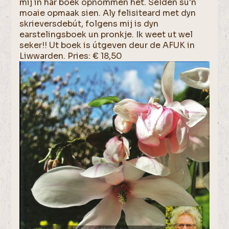
mij in har boek opnommen het. Selden su'n
moaie opmaak sien. Aly felisiteard met dyn
skrieversdebút, folgens mij is dyn
earstelingsboek un pronkje. Ik weet ut wel
seker!! Ut boek is útgeven deur de AFUK in
Liwwarden. Pries: € 18,50