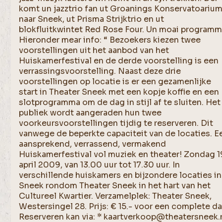
komt un jazztrio fan ut Groanings Konservatoariu
naar Sneek, ut Prisma Strijktrio en ut
blokfluitkwintet Red Rose Four. Un moai programm
Hieronder mear info: “ Bezoekers kiezen twee
voorstellingen uit het aanbod van het
Huiskamerfestival en de derde voorstelling is een
verrassingsvoorstelling. Naast deze drie
voorstellingen op locatie is er een gezamenlijke
start in Theater Sneek met een kopje koffie en een
slotprogramma om de dag in stijl af te sluiten. Het
publiek wordt aangeraden hun twee
voorkeursvoorstellingen tijdig te reserveren. Dit
vanwege de beperkte capaciteit van de locaties. E
aansprekend, verrassend, vermakend
Huiskamerfestival vol muziek en theater! Zondag 1
april 2009, van 13.00 uur tot 17.30 uur. In
verschillende huiskamers en bijzondere locaties in
Sneek rondom Theater Sneek in het hart van het
Cultureel Kwartier. Verzamelplek: Theater Sneek,
Westersingel 28. Prijs: € 15.- voor een complete d
Reserveren kan via: * kaartverkoop@theatersneek.