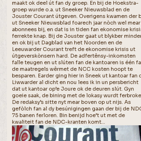
maakt ok deel út fan dy groep. En bij de Hoekstra-
groep wurde o.a. ut Sneeker Nieuwsblad en de
Jouster Courant útgeven. Overigens kwamen der b
ut Sneeker Nieuwsblad foarech jaar nòch wel mear
abonnees bij, en dat is in tiden fan ekonomise krisi
ferrekte knap. Bij de Jouster gaat ut blykber minde
en ok bij ut Dagblad van het Noorden en de
Leeuwarder Courant treft de ekonomise krisis ut
útgeverskònsern hard. De adfertênsy-inkomsten
falle teugen en ut slúten fan de kantoaren is één f
de maatregels wêrmet de NCC kosten hoopt te
besparen. Earder ging hier in Sneek ut kantoar fan 
Liwwarder al dicht en nou lees ik in un persbericht
dat ut kantoar op’e Joure ok de deuren slút. Gyn
goeie saak, de bining met de lokasy wurdt ferbroke
De redaksy’s sitte nyt mear boven op ut nijs. As
gefòlch fan al dy besúnigingen gaan der bij de ND
75 banen ferloren. Bin benijd hoe’t ut met de
kwaliteit fan de NDC-kranten komt...