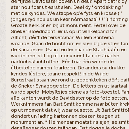
de fijfde Davidsster boven un deur. Apart dat ik dy
ster nou foar ut earst sien. Deel dy ‘ ontdekking ’
met de kyndes. We stappe op’e fyts en krosse ( ‘
jonges ryd nou us un kear nòrmaaaaal !!! ’ ) richting
Groate Kerk. Sien bij ut monument. Fertel over de
Sneker Bloëdnacht. Wiis op ut winkelpand fan
Allicht, dêr’t de fersetsman Willem Santema
woande. Gaan de bocht om en sien bij de stien fan
de Kanadezen. Gaan ferder naar de Stadhústún en
wurde heel stil bij ut monument fan de Joadse
oarlòchsslachtoffers. Eén foar één wurde de
útbeitelde namen foarlezen. De anders su drukke
kyndes lústere, toane respekt! In de Wijde
Burgstraat staan we rond ut gedenkteken dêr’t oai
de Sneker Synagoge ston. De letters en ut jaartaal
wurde speld. Mobyltsjes diene as foto-toestel. Fa
alle kanten wurdt de Davidsster op de foto setten.
Werknimmers fan Bart Smit komme naar búten kre
op ut moment dat wij wear ousette. Ut Bart Smitfò
dondert un lading kartonnen doazen teugen ut
monument an. “ Hé menear moatst ris sjen, se smi
der allegear doazen tsjinoan. Dat dogge je dochs