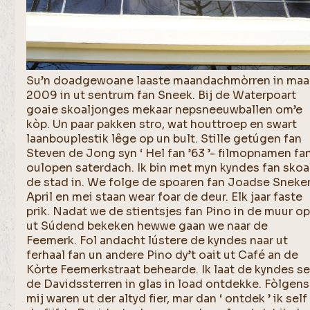
Su’n doadgewoane laaste maandachmòrren in maa
2009 in ut sentrum fan Sneek. Bij de Waterpoart
goaie skoaljonges mekaar nepsneeuwballen om’e
kòp. Un paar pakken stro, wat houttroep en swart
laanbouplestik lêge op un bult. Stille getúgen fan
Steven de Jong syn ‘ Hel fan ’63 ’- filmopnamen fa
oulopen saterdach. Ik bin met myn kyndes fan skoa
de stad in. We folge de spoaren fan Joadse Sneker
April en mei staan wear foar de deur. Elk jaar faste
prik. Nadat we de stientsjes fan Pino in de muur o
ut Súdend bekeken hewwe gaan we naar de
Feemerk. Fol andacht lústere de kyndes naar ut
ferhaal fan un andere Pino dy’t oait ut Café an de
Kòrte Feemerkstraat behearde. Ik laat de kyndes se
de Davidssterren in glas in load ontdekke. Fòlgens
mij waren ut der altyd fier, mar dan ‘ ontdek ’ ik self