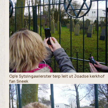
Op'e Sytsingawierster terp leit ut Joadse kerkhof
fan Sneek