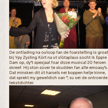
De ontlading na ouloop fan de foarstelling is groa
bij Ypy Zysling Kòrt na ut slòtaplaus socht ik Eppie
Dam op, dy’t spesjaal foar dizze musical 20 fersen
skreef. Hij ston súver te skudden fan alle emoasy’s.
Dat minsken dit út harsels nei boppen helje kinne,
dat sprekt my geweldich oan ”, su sei de ontroerde
tekstdichter.