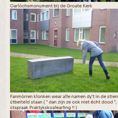
Oarlòchsmonument bij de Groate Kerk
Fanmòrren klonken wear alle namen dy't in de stie
útbeiteld staan ( " dan zijn ze ook niet écht dood ",
útspraak Praktykskoalearling !! )