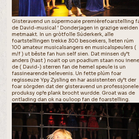
Gisteravend un súpermoaie premièrefoarstelling f
de David-musical ‘ Donderjagen in grazige weiden 
metmaakt. In un gròtfolle Súderkerk, alle
foartstellingen trekke 300 besoekers, lieten rúm
100 amateur musicalsangers en musicalspeulers (
m/f ) ut bêste fan hun self sien. Dat minsen dy’t
anders (hast ) noait op un poadium staan nou inen
de ( David-) sterren fan de hemel speule is un
fassinearende belevenis. Un fette plúm foar
regisseuze Ypy Zysling en har assistenten dy’t der
foar sòrgden dat der gisteravend un professjonele
produksy op’e plank brocht wurdde. Groat was de
ontlading dan ok na ouloop fan de foarstelling.