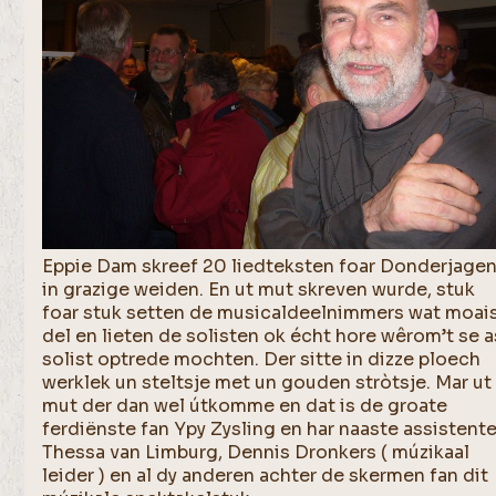
Eppie Dam skreef 20 liedteksten foar Donderjage
in grazige weiden. En ut mut skreven wurde, stuk
foar stuk setten de musicaldeelnimmers wat moai
del en lieten de solisten ok écht hore wêrom’t se a
solist optrede mochten. Der sitte in dizze ploech
werklek un steltsje met un gouden stròtsje. Mar ut
mut der dan wel útkomme en dat is de groate
ferdiënste fan Ypy Zysling en har naaste assistent
Thessa van Limburg, Dennis Dronkers ( múzikaal
leider ) en al dy anderen achter de skermen fan dit