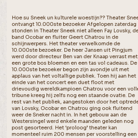
Hoe su Sneek un kulturele woestijn?? Theater Sne
ontvangt 10.000ste bezoeker Afgelopen zaterdag
stonden in Theater Sneek niet alleen Fay Lovsky, d
band Ocobar en fluiter Geert Chatrou in de
schijnwerpers. Het theater verwelkomde de
10.000ste bezoeker. De heer Jansen uit Pingjum
werd door directeur Ben van der Knaap verrast met
een grote bos bloemen en een tas vol cadeaus. De
10.000ste bezoeker begon zijn avondje uit met
applaus van het voltallige publiek. Toen hij aan het
einde van het concert een duet floot met
drievoudig wereldkampioen Chatrou voor een voll
tribune kreeg hij zelfs nog een staande ovatie. De
rest van het publiek, aangestoken door het optred
van Lovsky, Ocobar en Chatrou ging ook fluitend
weer de Sneker nacht in. In het gebouw aan de
Westersingel werd enkele maanden geleden nog
post gesorteerd. Het ‘proloog’ theater kan
momenteel ruim 200 mensen per voorstelling een