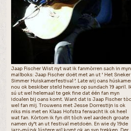
Jaap Fischer Wist nyt wat ik fanmòrren sach in my
mailboks: Jaap Fischer doët met an ut ‘ Het Sneker
Simmer Huiskamerfestival ’. Late wij oans húskame
nou ok beskiber steld hewwe op sundach 19 april. I
sú ut wel helemaal te gek fine dat één fan myn
idoalen bij oans komt. Want dat is Jaap Fischer tò
wel fan mij. Trouwens met Jesse Dorrestijn is ok
niks mis met en Klaas Hofstra ferwacht ik ok heel
wat fan. Kòrtom ik fyn dit tòch wel aardech groate
namen dy’t an ut festival metdoën. En wie dy 19de
jazz-múzyk lústere wil komt ok an syn trekken. Der