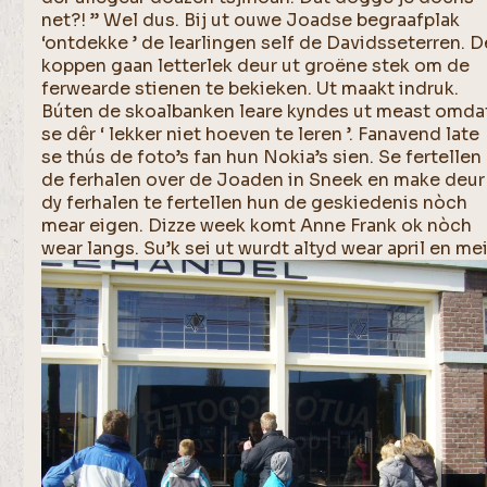
net?! ” Wel dus. Bij ut ouwe Joadse begraafplak
‘ontdekke ’ de learlingen self de Davidsseterren. D
koppen gaan letterlek deur ut groëne stek om de
ferwearde stienen te bekieken. Ut maakt indruk.
Búten de skoalbanken leare kyndes ut meast omda
se dêr ‘ lekker niet hoeven te leren ’. Fanavend late
se thús de foto’s fan hun Nokia’s sien. Se fertellen
de ferhalen over de Joaden in Sneek en make deur
dy ferhalen te fertellen hun de geskiedenis nòch
mear eigen. Dizze week komt Anne Frank ok nòch
wear langs. Su’k sei ut wurdt altyd wear april en mei