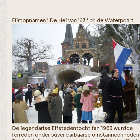
Filmopnamen ' De Hel van ’63 ' bij de Waterpoart
De legendarise Elfstedentòcht fan 1963 wurdde
ferreden onder súver barbaarse omstannechheden