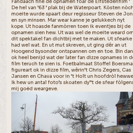
Fandaach fine de opnamen foar de Elfstedenfilm ‘
De hel van ’63 ’ plak bij de Waterpoart. Kòsten nòc
moeite wurde spaart deur regisseur Steven de Jo
en syn minsen. Mar wear kanne je gelukkech nyt
kope. Ut hoasde fanmòrren toen ik eventjes bij de
opnamen sien hew. Ut was wel de moeite weard o
dit spektakel fan dichtbij met te maken. Ut sfearke
had wel wat. En ut mut skreven, ut ging dêr an ut
Hoogend bysonder ontspannen om en toe. Bin da
ok heel benijd wat der later fan dizze opnames in d
film teruch te sien is. Foetbalmaat Stoffel Boersma
figureart ok in dizze film, wêrin’t Chris Zegers, Cas
Jansen en Chava voor in ’t Holt un hoofdròl hewwe
Ik hew un antal foto’s skoaten dy’’t de sfear fòlgen
mij goëd weargeve.